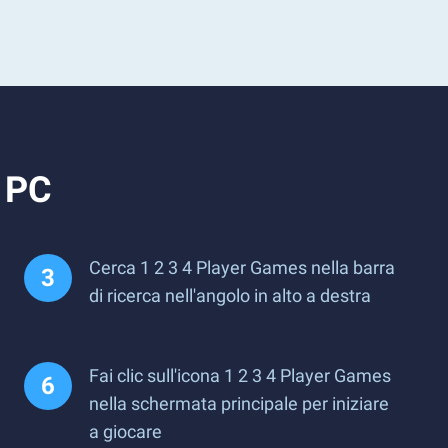
u PC
Cerca 1 2 3 4 Player Games nella barra
di ricerca nell'angolo in alto a destra
Fai clic sull'icona 1 2 3 4 Player Games
nella schermata principale per iniziare
a giocare