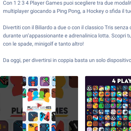
Con 1 2 3 4 Player Games puoi scegliere tra due modalità 
multiplayer giocando a Ping Pong, a Hockey o sfida il tuo
Divertiti con il Biliardo a due o con il classico Tris senz
durante un’appassionante e adrenalinica lotta. Scopri tut
con le spade, minigolf e tanto altro!
Da oggi, per divertirsi in coppia basta un solo dispositi