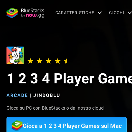
CARATTERISTICHE
GIOCHI
1 2 3 4 Player Gam
ARCADE
|
JINDOBLU
Gioca su PC con BlueStacks o dal nostro cloud
Gioca a 1 2 3 4 Player Games sul Mac