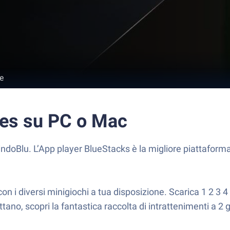
e
mes su PC o Mac
ndoBlu. L’App player BlueStacks è la migliore piattaforma
 con i diversi minigiochi a tua disposizione. Scarica 1 2 3 
ano, scopri la fantastica raccolta di intrattenimenti a 2 g