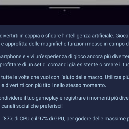
vertirti in coppia o sfidare l’intelligenza artificiale. Gioca
 e approfitta delle magnifiche funzioni messe in campo 
rtphone e vivi un’esperienza di gioco ancora più diverten
fittare di un set di comandi già esistente o creare il tuo
ali tutte le volte che vuoi con l’aiuto delle macro. Utilizz
 e divertirti con più titoli nello stesso momento.
dividere il tuo gameplay e registrare i momenti più divert
 canali social che preferisci!
 l’87% di CPU e il 97% di GPU, per godere delle massime 