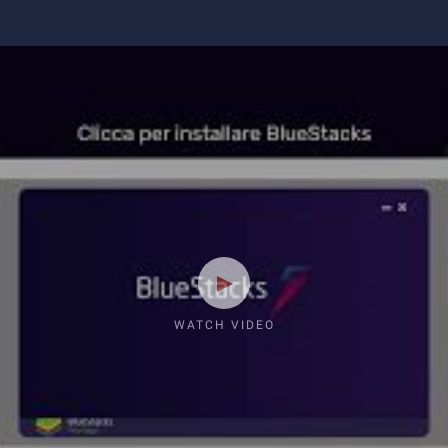
WATCH VIDEO