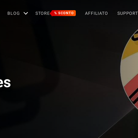
BLOG
STORE
AFFILIATO
SUPPOR
% SCONTO
es