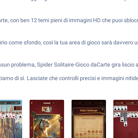
all’arte, con ben 12 temi pieni di immagini HD che puoi sb
prio come sfondo, così la tua area di gioco sarà davvero u
sun problema, Spider Solitaire-Gioco daCarte gira liscio
amo di sì. Lasciate che controlli precisi e immagini nitid