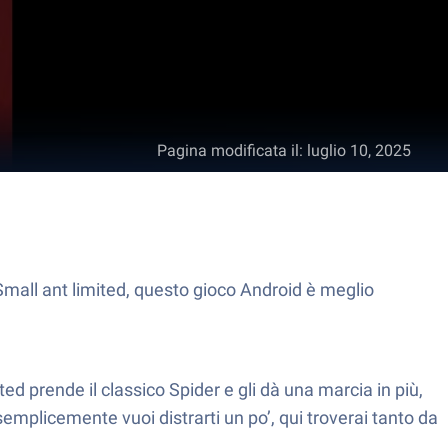
Pagina modificata il
:
luglio 10, 2025
 Small ant limited, questo gioco Android è meglio
ed prende il classico Spider e gli dà una marcia in più,
emplicemente vuoi distrarti un po’, qui troverai tanto da