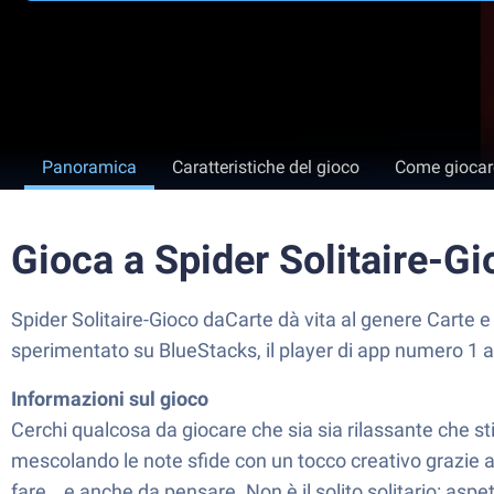
Panoramica
Caratteristiche del gioco
Come giocar
Gioca a Spider Solitaire-G
Spider Solitaire-Gioco daCarte dà vita al genere Carte e
sperimentato su BlueStacks, il player di app numero 1 
Informazioni sul gioco
Cerchi qualcosa da giocare che sia sia rilassante che sti
mescolando le note sfide con un tocco creativo grazie al
fare… e anche da pensare. Non è il solito solitario: aspe