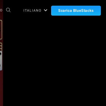
TO
Scarica BlueStacks
ITALIANO