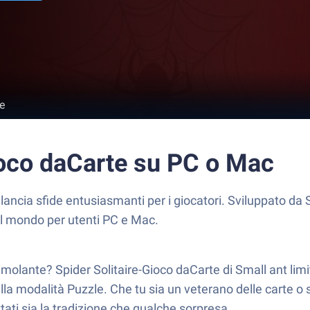
e
ioco daCarte su PC o Mac
 lancia sfide entusiasmanti per i giocatori. Sviluppato da
al mondo per utenti PC e Mac.
molante? Spider Solitaire-Gioco daCarte di Small ant limit
la modalità Puzzle. Che tu sia un veterano delle carte o s
ttati sia la tradizione che qualche sorpresa.