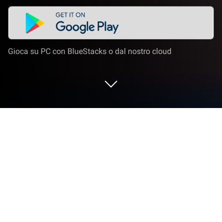
Gioca su PC con BlueStacks o dal nostro cloud
Gioca a Antistress - giocattoli per te
su PC o Mac
Porta il tuo A-game su Antistress – giocattoli per te,
il gioco sensazionale di Casual di JindoBlu. Dai al tuo
gameplay la spinta di cui ha bisogno con controlli di