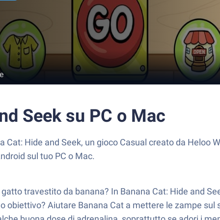
e
and Seek su PC o Mac
at: Hide and Seek, un gioco Casual creato da Heloo Wor
Android sul tuo PC o Mac.
atto travestito da banana? In Banana Cat: Hide and Seek, t
l tuo obiettivo? Aiutare Banana Cat a mettere le zampe sul
lche buona dose di adrenalina, soprattutto se adori i mem