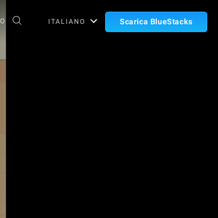
TO
Scarica BlueStacks
ITALIANO