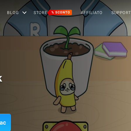
BLOG
STORE
AFFILIATO
SUPPOR
% SCONTO
k
Mac