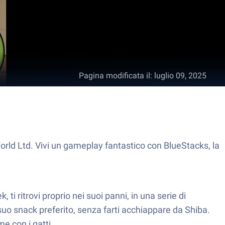
Pagina modificata il
:
luglio 09, 2025
ld Ltd. Vivi un gameplay fantastico con BlueStacks, la
i ritrovi proprio nei suoi panni, in una serie di
 suo snack preferito, senza farti acchiappare da Shiba.
e con i gatti.