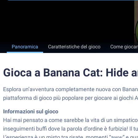
Panoramica
Caratteristiche del gioco
Come giocar
Gioca a Banana Cat: Hide 
Esplora un’avventura completamente nuova con Banana C
piattaforma di gioco più popolare per giocare ai giochi 
Informazioni sul gioco
Hai mai pensato a come sarebbe la vita di un simpatico g
inseguimenti buffi dove la parola d’ordine è furbizia! I
L’esperienza è un misto tra risate, momenti “aww” e qua