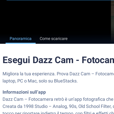
Panoramica
Come scaricare
Esegui Dazz Cam - Fotocam
Migliora la tua esperienza. Prova Dazz Cam – Fotocamera 
laptop, PC o Mac, solo su BlueStacks.
Informazioni sull’app
Dazz Cam – Fotocamera retrò è un’app fotografica che ha c
Creata da 1998 Studio – Analog, 90s, Old School Filter, 
tocco per riportare indietro il tempo, con filtri e effett