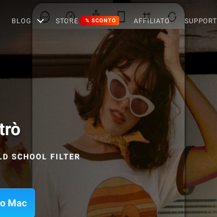
BLOG
STORE
AFFILIATO
SUPPOR
% SCONTO
trò
LD SCHOOL FILTER
uo Mac