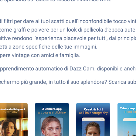
iltri per dare ai tuoi scatti quell’inconfondibile tocco vi
 come graffi e polvere per un look di pellicola d’epoca aute
itive rendono l’esperienza piacevole per tutti, dai principia
fetti a zone specifiche delle tue immagini.
opere vintage con amici e famiglia.
di apprendimento automatico di Dazz Cam, disponibile anc
hermo più grande, in tutto il suo splendore? Scarica sub