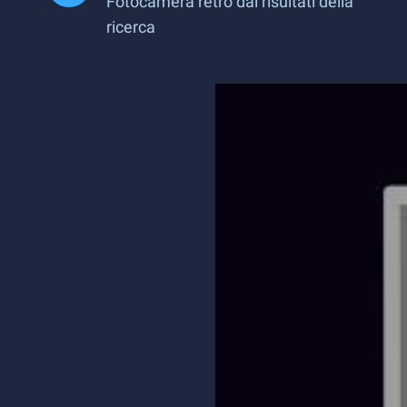
Fotocamera retrò dai risultati della
ricerca