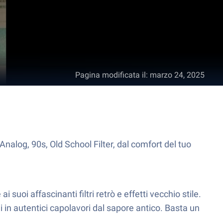
Pagina modificata il
:
marzo 24, 2025
nalog, 90s, Old School Filter, dal comfort del tuo
uoi affascinanti filtri retrò e effetti vecchio stile.
i in autentici capolavori dal sapore antico. Basta un