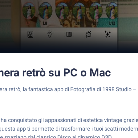
era retrò su PC o Mac
retrò, la fantastica app di Fotografia di 1998 Studio – A
onquistato gli appassionati di estetica vintage grazie ai s
questa app ti permette di trasformare i tuoi scatti modern
i che spaziano dal classico Disco al dinamico D3D.