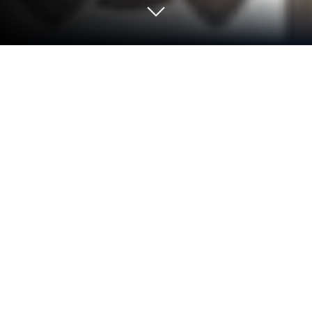
Esegui Foto Collage & Modifica Foto
su PC o Mac
Lascia che BlueStacks trasformi il tuo PC, Mac o
laptop nella casa perfetta per Foto Collage &
Modifica Foto, una divertente app di Fotografia di
Photo Collage & Grid – Foto Grid.
Informazioni sull’app
Scopri “Foto Collage & Modifica Foto” di Photo
Collage & Grid – Foto Grid per viaggiare con le tue
immagini ovunque tu vada. Unisci foto in splendidi