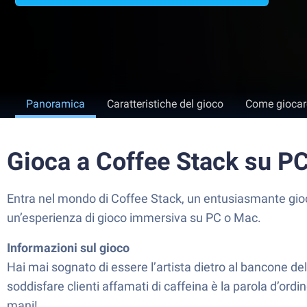
Panoramica
Caratteristiche del gioco
Come giocar
Gioca a Coffee Stack su P
Entra nel mondo di Coffee Stack, un entusiasmante gioc
un’esperienza di gioco immersiva su PC o Mac.
Informazioni sul gioco
Hai mai sognato di essere l’artista dietro al bancone del
soddisfare clienti affamati di caffeina è la parola d’ordin
mani!