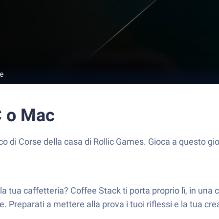
e
C o Mac
o di Corse della casa di Rollic Games. Gioca a questo gi
la tua caffetteria? Coffee Stack ti porta proprio lì, in una
e. Preparati a mettere alla prova i tuoi riflessi e la tua c