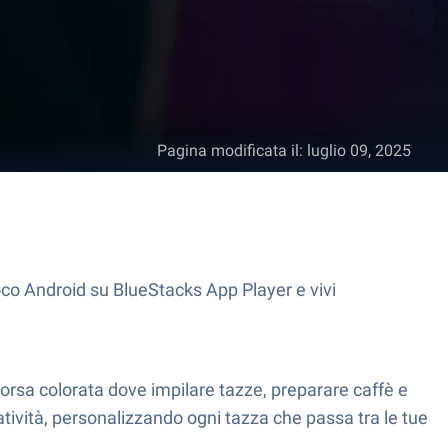
Pagina modificata il
:
luglio 09, 2025
oco Android su BlueStacks App Player e vivi
 corsa colorata dove impilare tazze, preparare caffè e
reatività, personalizzando ogni tazza che passa tra le tue