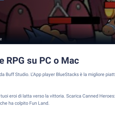
e
le RPG su PC o Mac
a Buff Studio. L’App player BlueStacks è la migliore piat
tuoi eroi di latta verso la vittoria. Scarica Canned Heroes: 
e che ha colpito Fun Land.