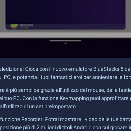
e maledizione! Gioca con il nuovo emulatore BlueStacks 5 d
PC, e potenzia i tuoi fantastici eroi per annientare le f
 ora è più semplice grazie all’utilizzo del mouse, della tas
del tuo PC. Con la funzione Keymapping puoi approfittare
ll’utilizzo di un set preimpostato.
la funzione Recorder! Potrai mostrare i video delle tue batt
sposizione più di 2 milioni di titoli Android con cui giocar