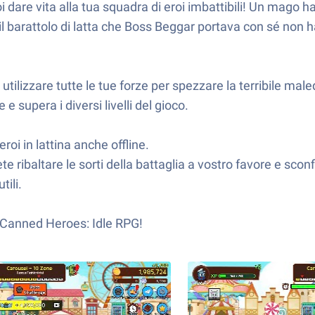
oi dare vita alla tua squadra di eroi imbattibili! Un mago 
a, il barattolo di latta che Boss Beggar portava con sé non
d utilizzare tutte le tue forze per spezzare la terribile ma
e supera i diversi livelli del gioco.
roi in lattina anche offline.
e ribaltare le sorti della battaglia a vostro favore e sconfi
ili.
di Canned Heroes: Idle RPG!