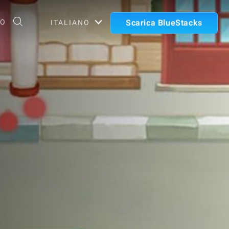
TO
Scarica BlueStacks
ITALIANO