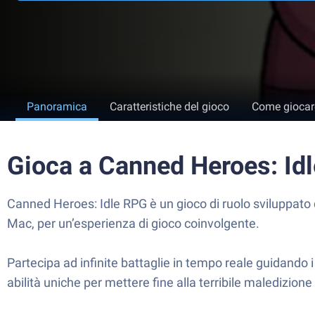
Panoramica
Caratteristiche del gioco
Come giocar
Gioca a Canned Heroes: Id
Canned Heroes: Idle RPG è un gioco di ruolo sviluppato d
Mac, per un’esperienza di gioco coinvolgente.
Partecipa ad infinite battaglie in tempo reale guidando i 
abilità uniche per mettere fine alla terribile maledizion