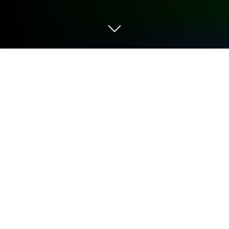
Gioca a Gun up Weapon Ball Shooter
su PC o Mac
Gun up Weapon Ball Shooter dà vita al genere Giochi
di ruolo e lancia sfide entusiasmanti per i giocatori.
Sviluppato da Fun Games Teknoloji, questo gioco
Android è meglio sperimentato su BlueStacks, il
player di app numero 1 al mondo per utenti PC e
Mac.
Informazioni sul gioco