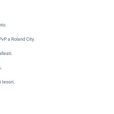
nto.
PvP a Roland City.
lleati.
%.
 tesori.