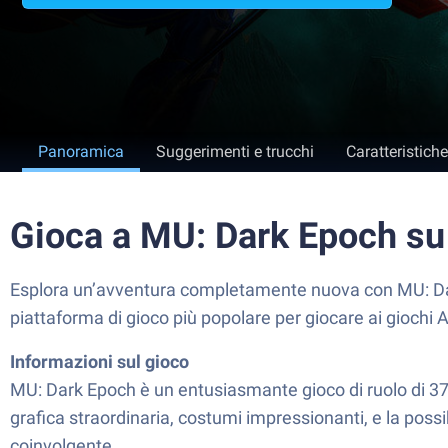
Panoramica
Suggerimenti e trucchi
Caratteristiche
Gioca a MU: Dark Epoch s
Esplora un’avventura completamente nuova con MU: Dark
piattaforma di gioco più popolare per giocare ai giochi 
Informazioni sul gioco
MU: Dark Epoch è un entusiasmante gioco di ruolo di 
grafica straordinaria, costumi impressionanti, e la possib
coinvolgente.