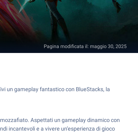
Pagina modificata il
:
maggio 30, 2025
vi un gameplay fantastico con BlueStacks, la
 mozzafiato. Aspettati un gameplay dinamico con
ondi incantevoli e a vivere un’esperienza di gioco