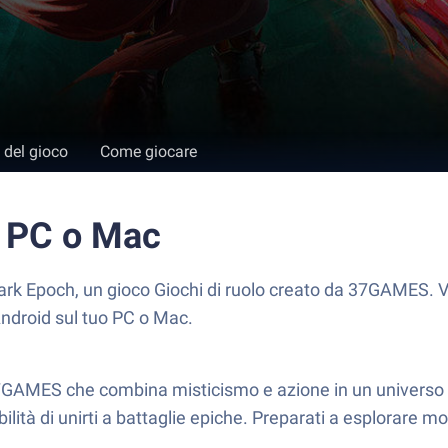
 del gioco
Come giocare
u PC o Mac
 Epoch, un gioco Giochi di ruolo creato da 37GAMES. Vi
Android sul tuo PC o Mac.
37GAMES che combina misticismo e azione in un universo
ilità di unirti a battaglie epiche. Preparati a esplorare m