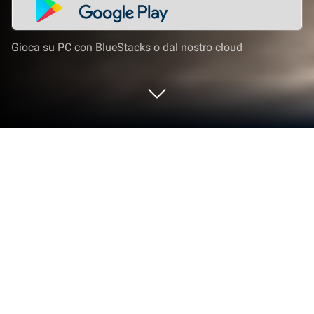
Gioca su PC con BlueStacks o dal nostro cloud
Gioca a Driving Simulator Transit
Game su PC o Mac
Unisciti a milioni di persone per provare Driving
Simulator Transit Game, un entusiasmante gioco di
Simulazione di GamePark. Con BlueStacks App
Player, sei sempre un passo avanti al tuo avversario,
pronto a batterlo con un gameplay più veloce e un