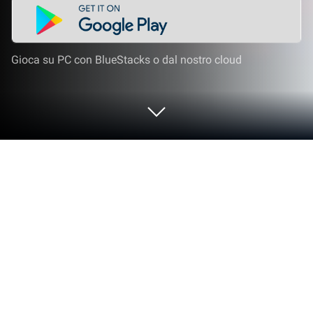
Gioca su PC con BlueStacks o dal nostro cloud
Gioca a Fortress Saga: AFK RPG su PC
o Mac
Fortress Saga: AFK RPG è un gioco di simulazione
sviluppato da CookApps. L’emulatore di app
Bluestacks è la migliore piattaforma per giocare a
questo gioco Android sul tuo PC o Mac per