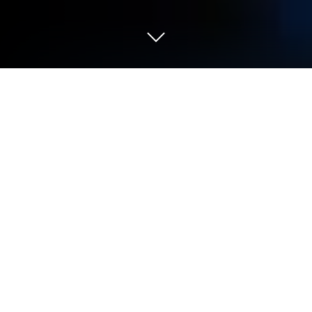
Gioca a Soul Slayer Inattivo su PC o
Mac
Soul Slayer Inattivo è un gioco di simulazione
sviluppato da mobirix. L’emulatore di app Bluestacks
è la migliore piattaforma per giocare a questo gioco
Android sul tuo PC o Mac per un’esperienza di gioco
davvero coinvolgente.
Il giocatore assume il ruolo di un cacciatore di
demoni, un eroe destinato a fermare questa oscura