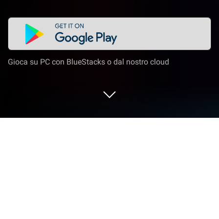
Gioca su PC con BlueStacks o dal nostro cloud
Esegui TikTok: Video, Live e Musica
su PC o Mac
TikTok: Video, Live e Musica è un’app multimediale
sviluppata da TikTok Pte. Ltd. L’App player