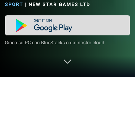
SPORT
|
NEW STAR GAMES LTD
Gioca su PC con BlueStacks o dal nostro cloud
Gioca a Retro Bowl College su PC o
Mac
Gioca a Retro Bowl College di New Star Games Ltd
su PC o Mac con BlueStacks. Sfrutta uno schermo