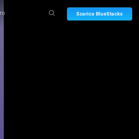
TO
Scarica BlueStacks