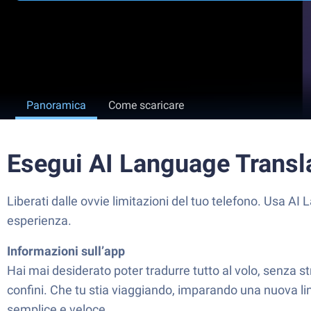
Panoramica
Come scaricare
Esegui AI Language Transl
Liberati dalle ovvie limitazioni del tuo telefono. Usa A
esperienza.
Informazioni sull’app
Hai mai desiderato poter tradurre tutto al volo, senza
confini. Che tu stia viaggiando, imparando una nuova l
semplice e veloce.