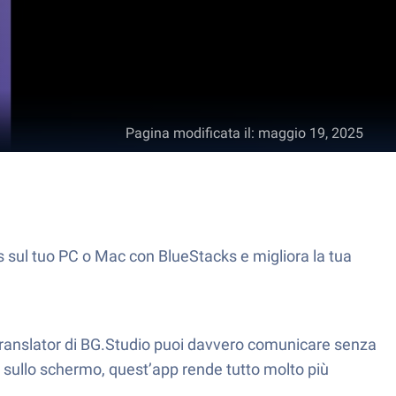
Pagina modificata il
:
maggio 19, 2025
ls sul tuo PC o Mac con BlueStacks e migliora la tua
 Translator di BG.Studio puoi davvero comunicare senza
 sullo schermo, quest’app rende tutto molto più