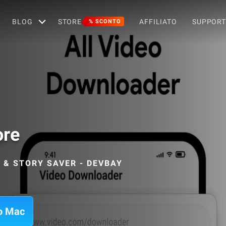
BLOG
STORE
AFFILIATO
SUPPOR
% SCONTO
ore
 & STORY SAVER - DEVBAY
uo Mac