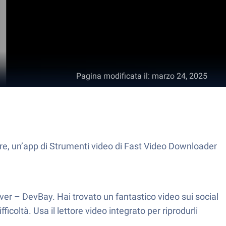
Pagina modificata il
:
marzo 24, 2025
e, un’app di Strumenti video di Fast Video Downloader
er – DevBay. Hai trovato un fantastico video sui social
icoltà. Usa il lettore video integrato per riprodurli