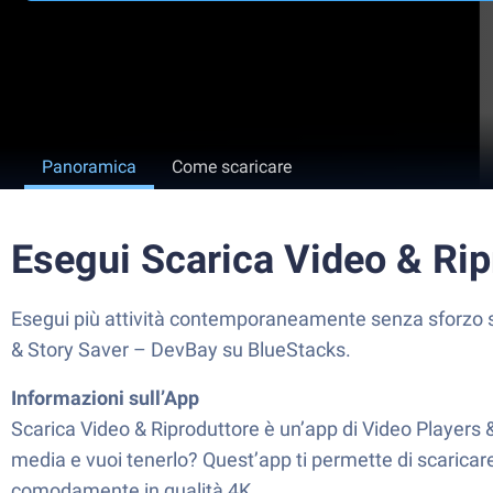
Panoramica
Come scaricare
Esegui Scarica Video & Ri
Esegui più attività contemporaneamente senza sforzo s
& Story Saver – DevBay su BlueStacks.
Informazioni sull’App
Scarica Video & Riproduttore è un’app di Video Players 
media e vuoi tenerlo? Quest’app ti permette di scaricare v
comodamente in qualità 4K.