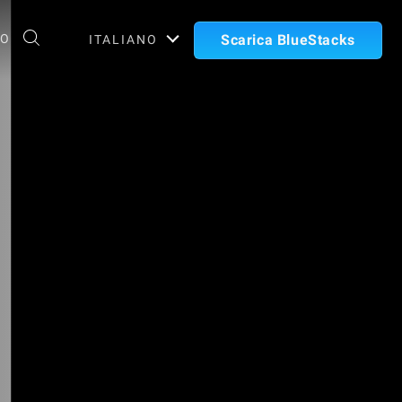
TO
Scarica BlueStacks
ITALIANO