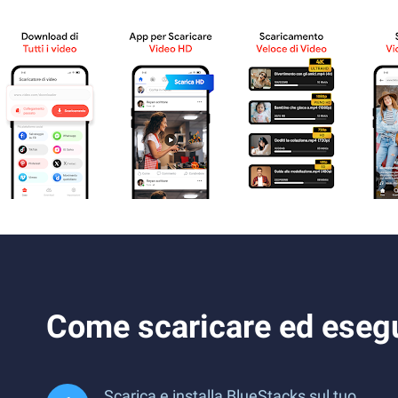
Come scaricare ed esegu
Scarica e installa BlueStacks sul tuo