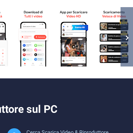
ttore sul PC
Cerca Scarica Video & Riproduttore