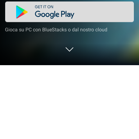
Gioca su PC con BlueStacks o dal nostro cloud
Gioca a Cruciverba - Crossword Jam
su PC o Mac
Entra nel mondo di Cruciverba – Crossword Jam, un
entusiasmante gioco di Giochi basati sulle parole
della casa di PlaySimple Games. Gioca a questo
gioco Android su BlueStacks App Player e vivi