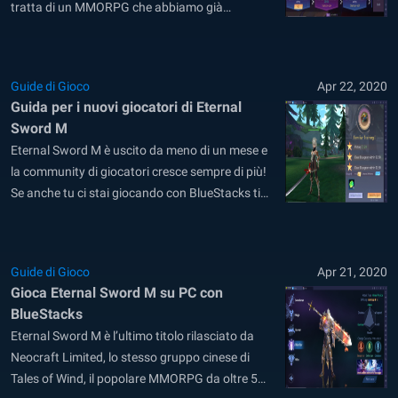
tratta di un MMORPG che abbiamo già
introdotto sul blog e che presenta una serie di
elementi che lo rendono piuttosto interessante
per il genere. Parliamo ad esempio di un buon
Guide di Gioco
Apr 22, 2020
comparto sonoro,...
Guida per i nuovi giocatori di Eternal
Sword M
Eternal Sword M è uscito da meno di un mese e
la community di giocatori cresce sempre di più!
Se anche tu ci stai giocando con BlueStacks ti
sarai accorto che non è raro veder comparire
delle notifiche su schermo dove si legge che
qualcuno ha conseguito un risultato speciale,
Guide di Gioco
Apr 21, 2020
prima...
Gioca Eternal Sword M su PC con
BlueStacks
Eternal Sword M è l’ultimo titolo rilasciato da
Neocraft Limited, lo stesso gruppo cinese di
Tales of Wind, il popolare MMORPG da oltre 5