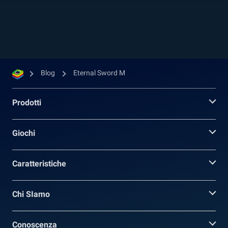
milioni di download. Questa volta non abbiamo
più un fantasy medievale classico, infatti
l’ambientazione assume un tono più “sci-fi”. Qui
da BlueStacks siamo sempre alla ricerca...
Blog
Eternal Sword M
Prodotti
Giochi
Caratteristiche
Chi SIamo
Conoscenza