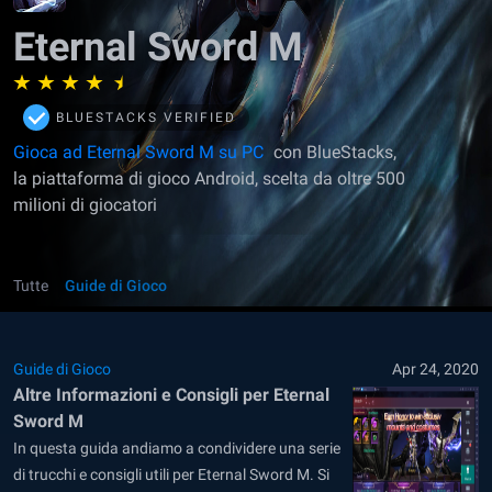
Eternal Sword M
BLUESTACKS VERIFIED
Gioca ad Eternal Sword M su PC
con BlueStacks,
la piattaforma di gioco Android, scelta da oltre 500
milioni di giocatori
Tutte
Guide di Gioco
Guide di Gioco
Apr 24, 2020
Altre Informazioni e Consigli per Eternal
Sword M
In questa guida andiamo a condividere una serie
di trucchi e consigli utili per Eternal Sword M. Si