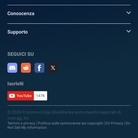
Conoscenza
Supporto
SEGUICI SU
Iscriviti
YouTube
147K
© 2026 Il nome e il logo BlueStacks sono marchi registrati di
now.gg, inc
Termini e privacy
Politica sulle controversie sul copyright
EU Privacy
Do
Not Sell My Information