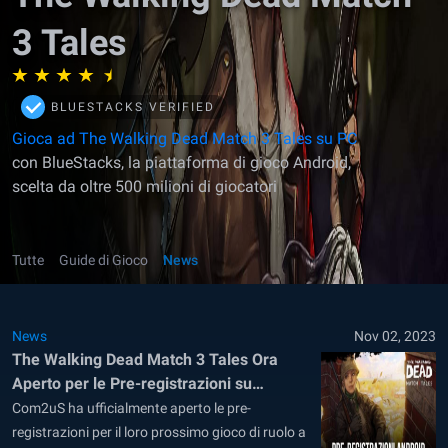
3 Tales
BLUESTACKS VERIFIED
Gioca ad The Walking Dead Match 3 Tales su PC
con BlueStacks, la piattaforma di gioco Android,
scelta da oltre 500 milioni di giocatori
Tutte
Guide di Gioco
News
News
Nov 02, 2023
The Walking Dead Match 3 Tales Ora
Aperto per le Pre-registrazioni su
Android
Com2uS ha ufficialmente aperto le pre-
registrazioni per il loro prossimo gioco di ruolo a