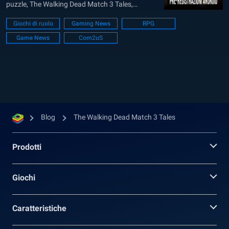
puzzle, The Walking Dead Match 3 Tales,
specificamente per la piattaforma Android. Il
Giochi di ruolo
Gaming News
RPG
gioco è previsto per un rilascio alla fine del 2023
Game News
Com2uS
e trae ispirazione dalla serie a fumetti post-
apocalittica, “The Walking Dead,” intrecciando
abilmente...
Blog
The Walking Dead Match 3 Tales
Prodotti
Giochi
Caratteristiche