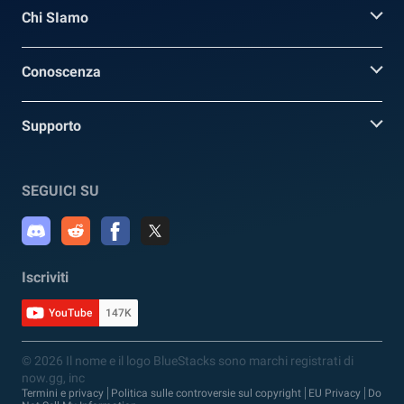
Chi SIamo
Conoscenza
Supporto
SEGUICI SU
Iscriviti
YouTube
147K
© 2026 Il nome e il logo BlueStacks sono marchi registrati di
now.gg, inc
Termini e privacy
Politica sulle controversie sul copyright
EU Privacy
Do