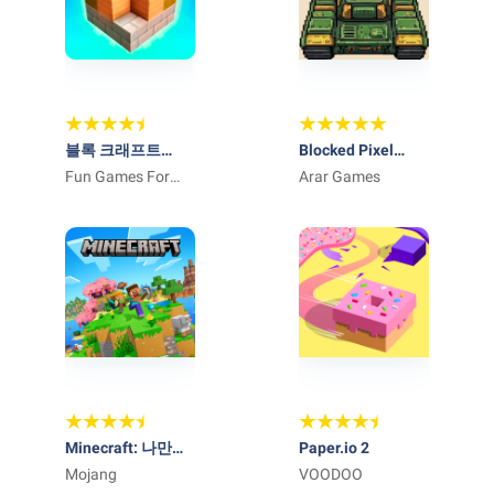
블록 크래프트
Blocked Pixel
3D(Block Craft): 건
Fun Games For
Panzer
Arar Games
설 게임
Free
Minecraft: 나만의
Paper.io 2
세계를 꿈꾸고 만들
Mojang
VOODOO