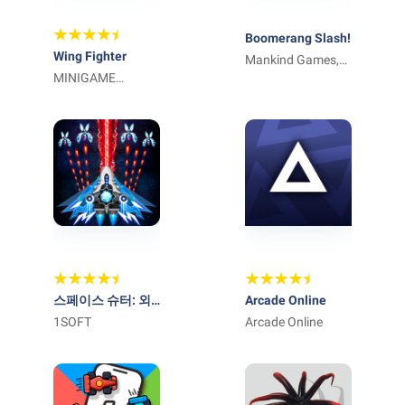
Boomerang Slash!
Wing Fighter
Mankind Games,
MINIGAME
inc.
ENTERTAINMENT
LIMITED
스페이스 슈터: 외
Arcade Online
계인 슈팅게임
1SOFT
Arcade Online