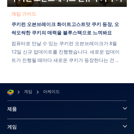
게임 가이드
쿠키런 오븐브레이크 화이트고스트맛 쿠키 등장, 오
싹오싹한 쿠키의 매력을 블루스택으로 느껴봐요
컴퓨터로 만날 수 있는 쿠키런 오븐브레이크가 8월
12일 신규 업데이트를 진행했습니다. 새로운 업데이
트가 진행될 때마다 새로운 쿠키가 등장한다는 건 이
제 거의 규칙이라고 봐도 무방한 만큼 PC에서 블루스
택과 함께 쿠키런 오븐브레이크를 즐겨나가고 있는
분들은 새로운 쿠키의 등장을 기대했는데요. 그런 기
게임
아케이드
대를 저버리지 않기 위해 신규 쿠키 &lsquo;화이트고
스트맛 쿠키&rsquo;가 쿠키런 오븐브레이크에 합류
제품
했습니다. 러닝...
게임