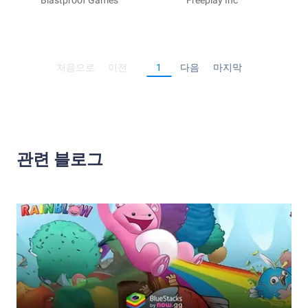
Match
Blastproof Games
Slap & Smash
Freeplay Inc
처음으로
이전
1
다음
마지막
관련 블로그