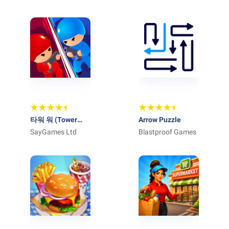
타워 워 (Tower
Arrow Puzzle
War)
SayGames Ltd
Blastproof Games