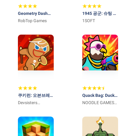
Geometry Dash
1945 공군: 슈팅 비
Lite
RobTop Games
행기게임 – 고전게
1SOFT
임
쿠키런: 오븐브레
Quack Bag: Duck
이크 - 쿠키들의 러
Devsisters
Mafia
NOODLE GAMES
닝 게임!
Corporation
LIMITED