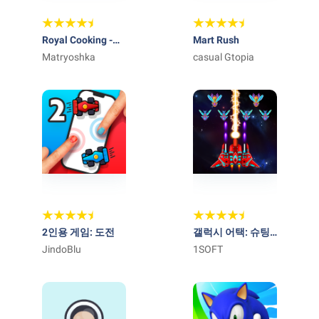
Royal Cooking -
Mart Rush
Cooking games
Matryoshka
casual Gtopia
2인용 게임: 도전
갤럭시 어택: 슈팅
JindoBlu
비행기게임 - 80년
1SOFT
대 고전게임