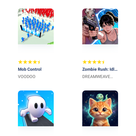
어보세요
Mob Control
Zombie Rush: Idle
VOODOO
Survival
DREAMWEAVE
GAMES LIMITED