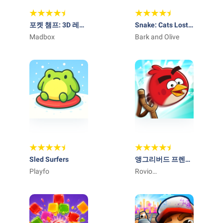
포켓 챔프: 3D 레이
Snake: Cats Lost
싱 게임
Madbox
in Space
Bark and Olive
Sled Surfers
앵그리버드 프렌즈
Playfo
Angry Birds
Rovio
Friends
Entertainment
Corporation