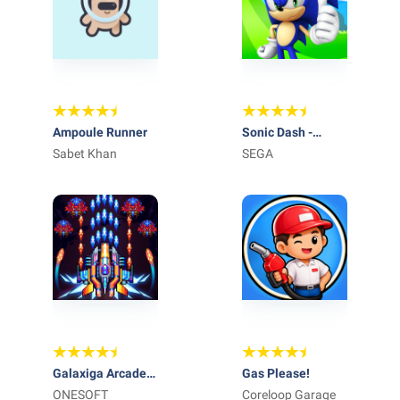
Ampoule Runner
Sonic Dash -
Sabet Khan
Endless Running
SEGA
Galaxiga Arcade
Gas Please!
Shooting Game
ONESOFT
Coreloop Garage