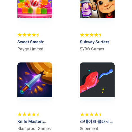
Sweet Smash:
Subway Surfers
Candy land story
Payge Limited
SYBO Games
Knife Master:
스네이크 클래시
Challenge Game
Blastproof Games
(Snake Clash)
Supercent