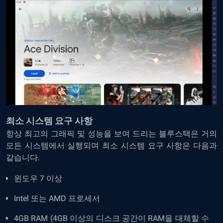
최소
시스템
요구
사항
항상 최고의
그래픽 및
성능을 보여 드리는 블루스택은
거의
모든
시스템에서
실행되며 최소
시스템 요구
사항은
다음과
같습니다
.
윈도우
7
이상
Intel
또는
AMD
프로세서
4GB RAM (
4GB 이상의 디스크 공간이 RAM을 대체할 수