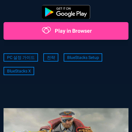
Play in Browser
PC 설정 가이드
전략
BlueStacks Setup
BlueStacks X