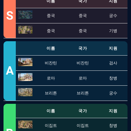
이름
국가
지원
S
중국
중국
궁수
중국
중국
기병
이름
국가
지원
비잔틴
비잔틴
검사
A
로마
로마
창병
브리튼
브리튼
궁수
이름
국가
지원
이집트
이집트
창병