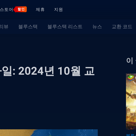
스토어
제휴
지원
할인
 리뷰
블루스택
블루스택 리스트
뉴스
교환 코드
이
 2024년 10월 교
블루스