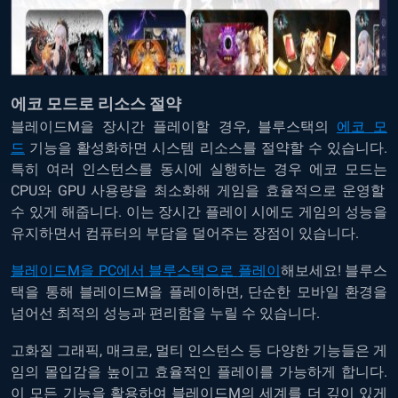
에코
모드로
리소스
절약
블레이드
M
을
장시간
플레이할
경우
,
블루스택의
에코
모
드
기능을
활성화하면
시스템
리소스를
절약할
수
있습니다
.
특히
여러
인스턴스를
동시에
실행하는
경우
에코
모드는
CPU
와
GPU
사용량을
최소화해
게임을
효율적으로
운영할
수
있게
해줍니다
.
이는
장시간
플레이
시에도
게임의
성능을
유지하면서
컴퓨터의
부담을
덜어주는
장점이
있습니다
.
블레이드
M
을
PC
에서
블루스택으로
플레이
해보세요
!
블루스
택을
통해
블레이드
M
을
플레이하면
,
단순한
모바일
환경을
넘어선
최적의
성능과
편리함을
누릴
수
있습니다
.
고화질
그래픽
,
매크로
,
멀티
인스턴스
등
다양한
기능들은
게
임의
몰입감을
높이고
효율적인
플레이를
가능하게
합니다
.
이
모든
기능을
활용하여
블레이드
M
의
세계를
더
깊이
있게