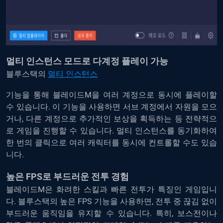
멀티
인스턴스
모드로
다계정
플레이
가능
블루스택의
멀티
인스턴스
기능을
통해
블레이드
M
을
여러
계정으로
동시에
플레이할
수
있습니다
.
이
기능을
사용하면
서브
계정에서
자원을
모으
거나
,
다른
계정으로
추가적인
보상을
획득하는
등
전략적으
로
게임을
진행할
수
있습니다
.
멀티
인스턴스를
동기화하여
한
번의
클릭으로
여러
캐릭터를
동시에
컨트롤할
수도
있습
니다
.
높은
FPS
로
부드러운
전투
경험
블레이드
M
은
화려한
스킬과
빠른
전투가
특징인
게임입니
다
.
블루스택의
높은
FPS
기능을
사용하면
,
전투
중
끊김
없이
부드러운
움직임을
유지할
수
있습니다
.
특히
,
보스전이나