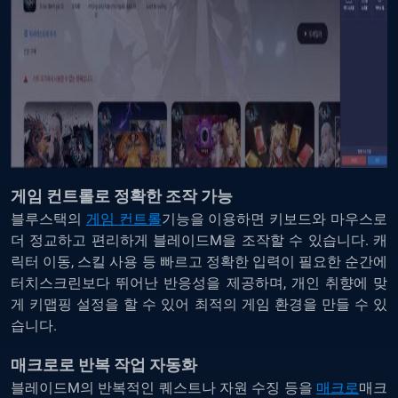
게임
컨트롤로
정확한
조작
가능
블루스택의
게임
컨트롤
기능을
이용하면
키보드와
마우스로
더
정교하고
편리하게
블레이드
M
을
조작할
수
있습니다
.
캐
릭터
이동
,
스킬
사용
등
빠르고
정확한
입력이
필요한
순간에
터치스크린보다
뛰어난
반응성을
제공하며
,
개인
취향에
맞
게
키맵핑
설정을
할
수
있어
최적의
게임
환경을
만들
수
있
습니다
.
매크로로
반복
작업
자동화
블레이드
M
의
반복적인
퀘스트나
자원
수징
등을
매크로
매크