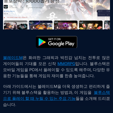
블레이드
M
은
화려한
그래픽과
박진감
넘치는
전투로
많은
게이머들의
기대를
모은
신작
MMORPG
입니다
.
블루스택은
모바일
게임을
PC
에서
플레이할
수
있도록
해주며
,
다양한
유
용한
기능들을
통해
게임의
재미를
한층
높여줍니다
.
아래
가이드에서는
블레이드
M
을
더욱
생생하고
편리하게
즐
기기
위해
블루스택을
활용하는
방법과
,
이
게임을
블루스택
으로
플레이
할
때
누릴
수
있는
주요
기능
들을
소개해
드리겠
습니다
.