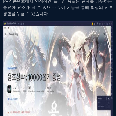
PVP
콘텐츠에서
안정적인
프레임
속도는
승패를
좌우하는
중요한
요소가
될
수
있으므로
,
이
기능을
통해
최상의
전투
경험을
누릴
수
있습니다
.