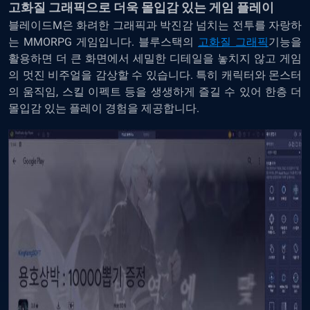
고화질
그래픽으로
더욱
몰입감
있는
게임
플레이
블레이드
M
은
화려한
그래픽과
박진감
넘치는
전투를
자랑하
는
MMORPG
게임입니다
.
블루스택의
고화질
그래픽
기능을
활용하면
더
큰
화면에서
세밀한
디테일을
놓치지
않고
게임
의
멋진
비주얼을
감상할
수
있습니다
.
특히
캐릭터와
몬스터
의
움직임
,
스킬
이펙트
등을
생생하게
즐길
수
있어
한층
더
몰입감
있는
플레이
경험을
제공합니다
.