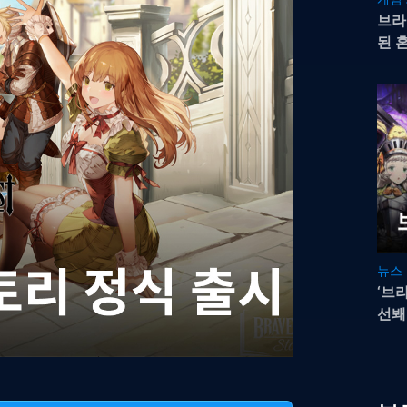
브라
된 
이 
뉴스
‘브
선봬