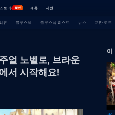
스토어
제휴
지원
할인
 리뷰
블루스택
블루스택 리스트
뉴스
교환 코드
이
주얼 노벨로, 브라운
에서 시작해요!
게임