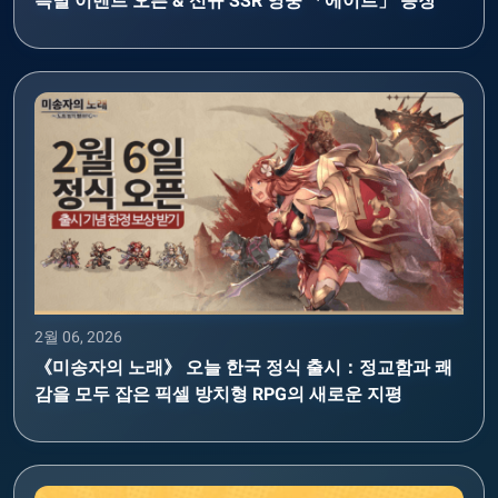
특별 이벤트 오픈 & 신규 SSR 영웅 「에이르」 등장
2월 06, 2026
《미송자의 노래》 오늘 한국 정식 출시：정교함과 쾌
감을 모두 잡은 픽셀 방치형 RPG의 새로운 지평