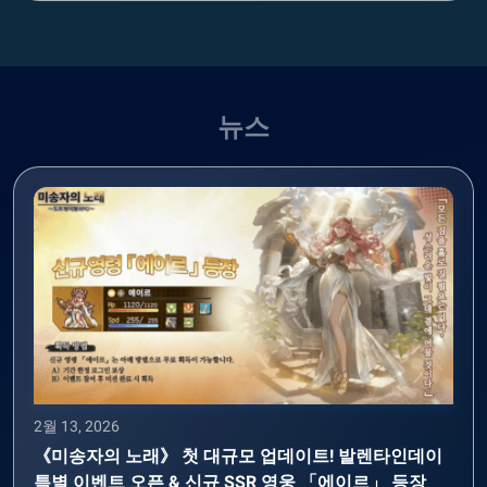
뉴스
2월 13, 2026
《미송자의 노래》 첫 대규모 업데이트! 발렌타인데이
특별 이벤트 오픈 & 신규 SSR 영웅 「에이르」 등장