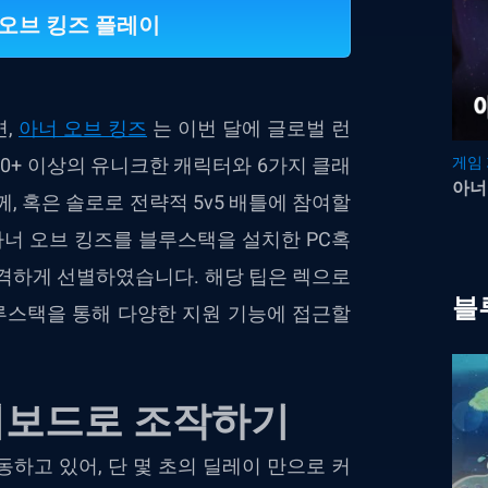
 오브 킹즈 플레이
면,
아너 오브 킹즈
는 이번 달에 글로벌 런
00+ 이상의 유니크한 캐릭터와 6가지 클래
게임
아너
, 혹은 솔로로 전략적 5v5 배틀에 참여할
아너 오브 킹즈를 블루스택을 설치한 PC혹
엄격하게 선별하였습니다. 해당 팁은 렉으로
블
블루스택을 통해 다양한 지원 기능에 접근할
키보드로 조작하기
하고 있어, 단 몇 초의 딜레이 만으로 커