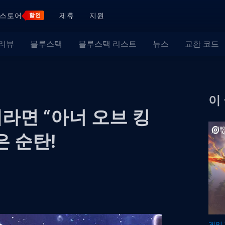
스토어
제휴
지원
할인
 리뷰
블루스택
블루스택 리스트
뉴스
교환 코드
이
라면 “아너 오브 킹
 순탄!
게임