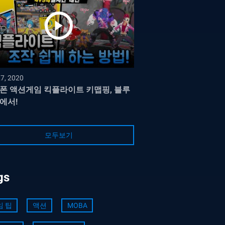
27, 2020
폰 액션게임 킥플라이트 키맵핑, 블루
에서!
모두보기
gs
임 팁
액션
MOBA