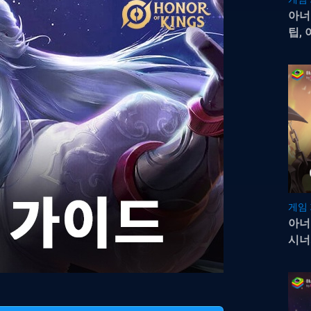
아너
팁,
게임
아너
시너