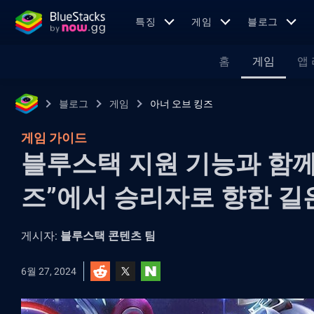
특징
게임
블로그
홈
게임
앱
블로그
게임
아너 오브 킹즈
게임 가이드
블루스택 지원 기능과 함께
즈”에서 승리자로 향한 길은
게시자:
블루스택 콘텐츠 팀
6월 27, 2024