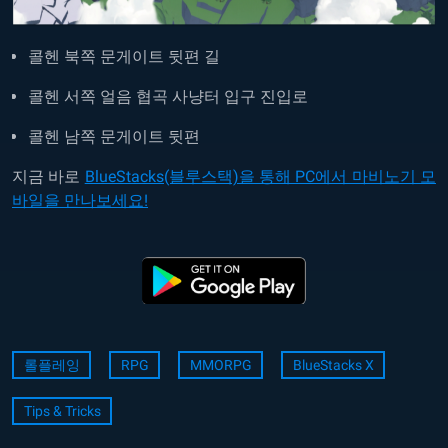
콜헨 북쪽 문게이트 뒷편 길
콜헨 서쪽 얼음 협곡 사냥터 입구 진입로
콜헨 남쪽 문게이트 뒷편
지금 바로
BlueStacks(블루스택)을 통해 PC에서 마비노기 모
바일을 만나보세요!
롤플레잉
RPG
MMORPG
BlueStacks X
Tips & Tricks