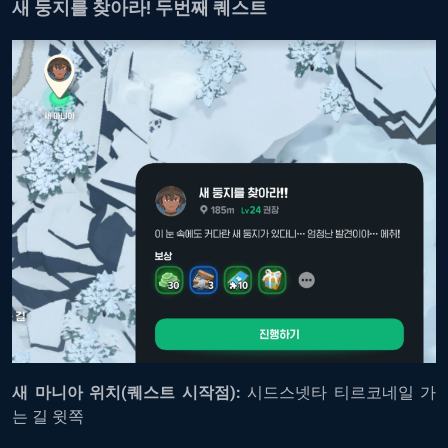
새 둥지를 찾아라! 두번째 퀘스트
새 마니아 위치(퀘스트 시작점):
시드스넷타 티르코네일 가
는 길 윗쪽