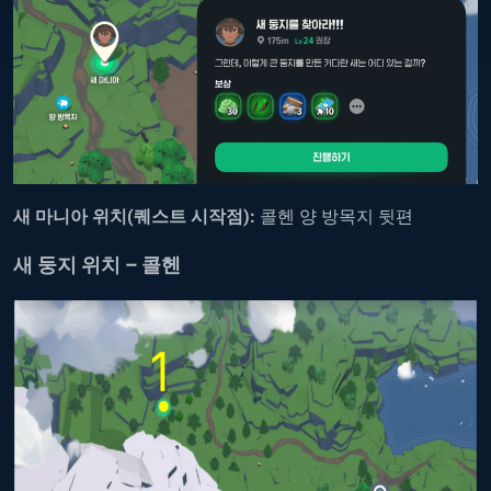
새 마니아 위치(퀘스트 시작점):
콜헨 양 방목지 뒷편
새 둥지 위치 – 콜헨