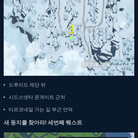
드루이드 제단 뒤
시드스넷타 문게이트 근처
티르코네일 가는 길 부근 언덕
새 둥지를 찾아라! 세번째 퀘스트