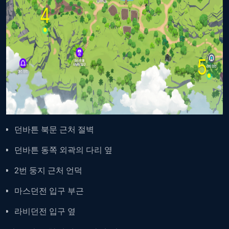
던바튼 북문 근처 절벽
던바튼 동쪽 외곽의 다리 옆
2번 둥지 근처 언덕
마스던전 입구 부근
라비던전 입구 옆