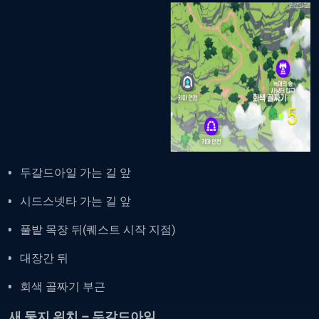
두갈드아일 가는 길 앞
시드스넷타 가는 길 앞
풀밭 목장 뒤(퀘스트 시작 지점)
대장간 뒤
회색 골짜기 부근
새 둥지 위치 – 두갈드아일