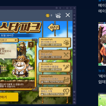
메이플
에이
즐기
뉴스
‘메
업데