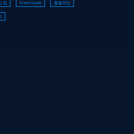
임 팁
Event Guide
롤플레잉
G