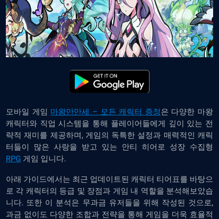
모바일
게임
마왕만만세
–
모든
캐릭터
증정
은
다양한
마왕
캐릭터와
직업
시스템을
통해
플레이어들에게
깊이
있는
전
략적
재미를
제공하며
,
게임의
독특한
설정과
매력적인
캐릭
터들이
많은
사랑을
받고
있는
안티
히어로
성장
수집형
RPG
게임
입니다
.
아래
가이드에서는
최근
업데이트된
캐릭터
티어표를
바탕으
로
각
캐릭터의
등급
및
장점과
게임
내
역할을
분석해보았습
니다
.
또한
이
분석은
무과금
유저들을
위해
작성된
것으로
,
과금
없이도
다양한
조합과
전략을
통해
게임을
더욱
효율적