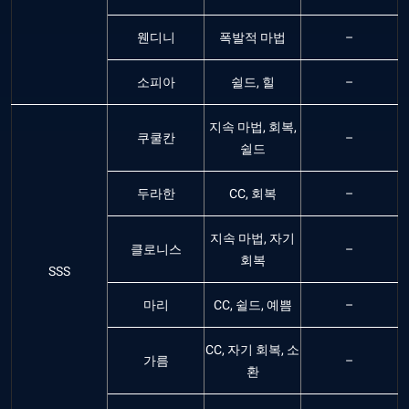
웬디니
폭발적 마법
–
소피아
쉴드, 힐
–
지속 마법, 회복,
쿠쿨칸
–
쉴드
두라한
CC, 회복
–
지속 마법, 자기
클로니스
–
회복
SSS
마리
CC, 쉴드, 예쁨
–
CC, 자기 회복, 소
가름
–
환