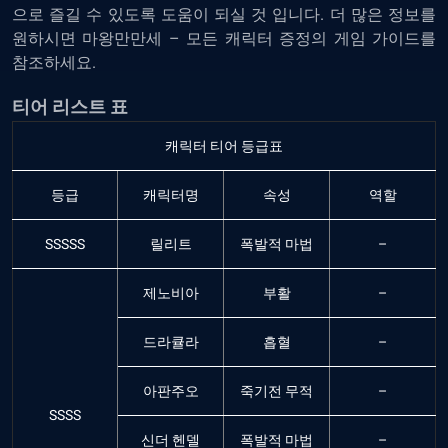
으로
즐길
수
있도록
도움이
되실
것
입니다
.
더
많은
정보를
원하시면
마왕만만세
–
모든
캐릭터
증정의
게임
가이드
를
참조하세요
.
티어
리스트
표
캐릭터 티어 등급표
등급
캐릭터명
속성
역할
SSSSS
릴리트
폭발적 마법
–
제노비아
부활
–
드라큘라
흡혈
–
아판주오
죽기전 무적
–
SSSS
신더 헨델
폭발적 마법
–