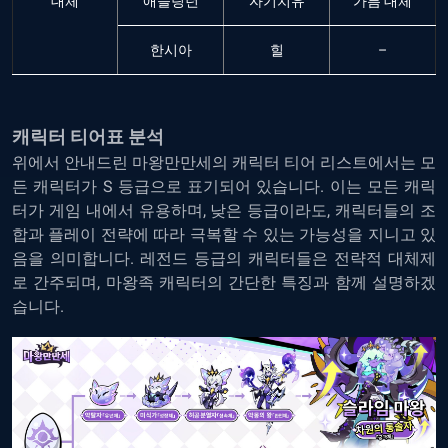
대체
애들링턴
자기치유
가름 대체
한시아
힐
–
캐릭터
티어표
분석
위에서
안내드린
마왕만만세의
캐릭터
티어
리스트에서는
모
든
캐릭터가
S
등급으로
표기되어
있습니다
.
이는
모든
캐릭
터가
게임
내에서
유용하며
,
낮은
등급이라도
,
캐릭터들의
조
합과
플레이
전략에
따라
극복할
수
있는
가능성을
지니고
있
음을
의미합니다
.
레전드
등급의
캐릭터들은
전략적
대체제
로
간주되며
,
마왕족
캐릭터의
간단한
특징과
함께
설명하겠
습니다
.