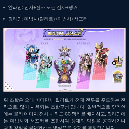
앞라인
:
전사
+
전사
또는
전사
+
탱커
뒷라인
:
마법사
(
릴리트
)+
마법사
+
서포터
위
조합은
오래
버티면서
릴리트가
전체
전투를
주도하는
전
략으로
,
많이
사용되는
조합구성
입니다
.
일반적으로
앞라인
에는
물리
데미지
전사나
하드
CC
탱커를
배치하고
,
뒷라인에
는
마법사와
서포터를
조합하여
상대의
약점을
공략하거나
팀의
강점을
극대화하는
방식으로
승패를
결정짓습니다
.