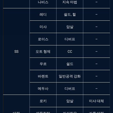
나비스
지속 마법
–
레디
쉴드, 힐
–
미샤
암살
–
로이스
디버프
–
SS
오트 형제
CC
–
우르
쉴드
–
바렌트
일반공격 강화
–
메두사
디버프
–
로키
암살
미샤 대체