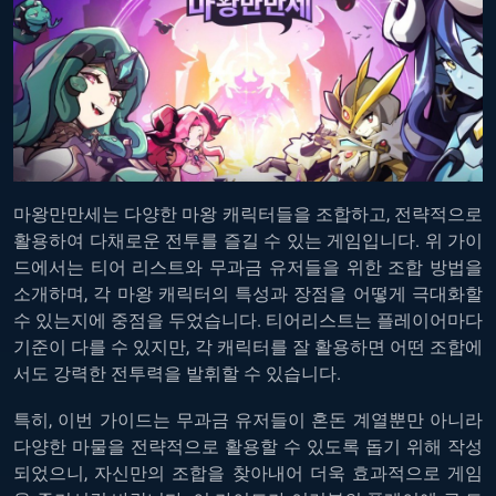
마왕만만세는
다양한
마왕
캐릭터들을
조합하고
,
전략적으로
활용하여
다채로운
전투를
즐길
수
있는
게임입니다
.
위
가이
드에서는
티어
리스트와
무과금
유저들을
위한
조합
방법을
소개하며
,
각
마왕
캐릭터의
특성과
장점을
어떻게
극대화할
수
있는지에
중점을
두었습니다
.
티어리스트는
플레이어마다
기준이
다를
수
있지만
,
각
캐릭터를
잘
활용하면
어떤
조합에
서도
강력한
전투력을
발휘할
수
있습니다
.
특히
,
이번
가이드는
무과금
유저들이
혼돈
계열뿐만
아니라
다양한
마물을
전략적으로
활용할
수
있도록
돕기
위해
작성
되었으니
,
자신만의
조합을
찾아내어
더욱
효과적으로
게임