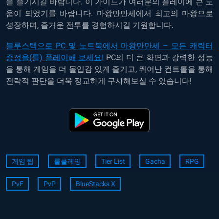
을
즐기시길
바랍니다
.
이
가이드가
여러분의
플레이에
큰
도
움이
되었기를
바랍니다
.
마왕만만세에서
최고의
마왕으로
성장하며
,
즐거운
전투를
경험하시길
기원합니다
.
블루스택으로 PC 및 노트북에서 마왕만만세 – 모든 캐릭터
증정을(를) 플레이해 보세요!
PC
의
더
큰
화면과
강력한
성능
을
통해
게임을
더
몰입감
있게
즐기고
,
뛰어난
컨트롤을
통해
전략적
판단을
더욱
정교하게
구사해보실
수
있습니다
!
게임 팁
롤플레잉
Tier List
Gacha
RPG
PvE
PvP
BlueStacks X