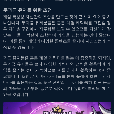
무과금
유저를
위한
조언
게임
특성상
자신만의
조합을
만드는
것이
큰
재미
요소
중
하
나입니다
.
무과금
유저분들은
혼돈
계열
캐릭터를
고집할
경
우
저레벨
구간에서
지루함을
느낄
수
있으므로
,
자신에게
잘
맞는
마물과
적절히
조합하여
게임을
진행하는
것이
좋습니
다
.
이를
통해
게임의
다양한
콘텐츠를
즐기며
자연스럽게
성
장할
수
있습니다
.
과금
유저들은
혼돈
계열
캐릭터를
뽑는
데
집중하면
되지만
,
무과금
유저들은
보다
다양한
캐릭터와
전략을
활용하여
게
임을
즐기는
것이
가능하므로
,
이를
최대한
활용하는
것이
중
요합니다
.
또한
,
리세마라
가이드
를
통해
플레이
초반에
리세
마라를
활용하는
것도
좋은
전략입니다
.
이를
통해
희귀
등급
의
마물을
초반부터
동료로
삼아
,
보다
유리한
출발을
할
수
있을
것입니다
.