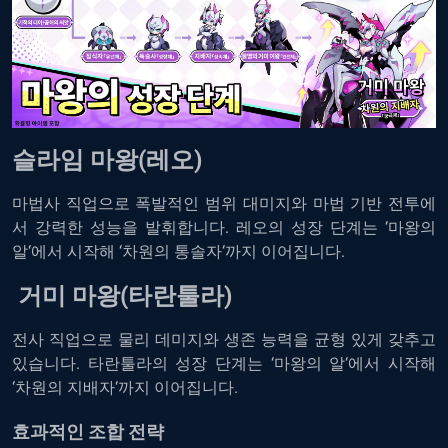
슬라임
마왕
(
레오
)
마법사
직업으로
폭발적인
범위
대미지와
마법
기반
전투에
서
강력한
성능을
발휘합니다
.
레오의
성장
단계는
‘
마왕의
알
‘
에서
시작해
‘
차원의
통솔자
‘
까지
이어집니다
.
거미 마왕(타란툴라)
전사
직업으로
물리
데미지와
생존
능력을
균형
있게
갖추고
있습니다
.
타란툴라의
성장
단계는
‘
마왕의
알
‘
에서
시작해
‘
차원의
지배자
‘
까지
이어집니다
.
효과적인
조합
전략