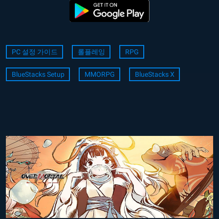
PC 설정 가이드
롤플레잉
RPG
BlueStacks Setup
MMORPG
BlueStacks X