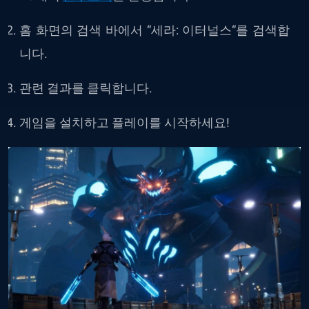
홈
화면의
검색
바에서
“
세라
:
이터널스
“
를
검색합
니다
.
관련
결과를
클릭합니다
.
게임을
설치하고
플레이를
시작하세요
!