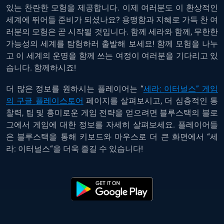
있는
찬란한
모험을
제공합니다
.
이제
여러분도
이
환상적인
세계에
뛰어들
준비가
되셨나요
?
용맹함과
지혜로
가득
찬
여
러분의
모험은
곧
시작될
것입니다
.
함께
세라와
함께
,
무한한
가능성의
세계를
탐험하러
출발해
보세요
!
함께
모험을
나누
고
이
세계의
운명을
함께
쓰는
여정이
여러분을
기다리고
있
습니다
.
함께하시죠
!
더
많은
정보를
원하시는
플레이어는
“
세라
:
이터널스
”
게임
의
구글
플레이스토어
페이지를
살펴보시고
,
더
심층적인
통
찰력
,
팁
및
흥미로운
게임
전략을
얻으려면
블루스택의
블로
그에서
게임에
대한
정보를
자세히
살펴보세요
.
플레이어들
은
블루스택을
통해
키보드와
마우스로
더
큰
화면에서
“
세
라
:
이터널스
“
을
더욱
즐길
수
있습니다
!