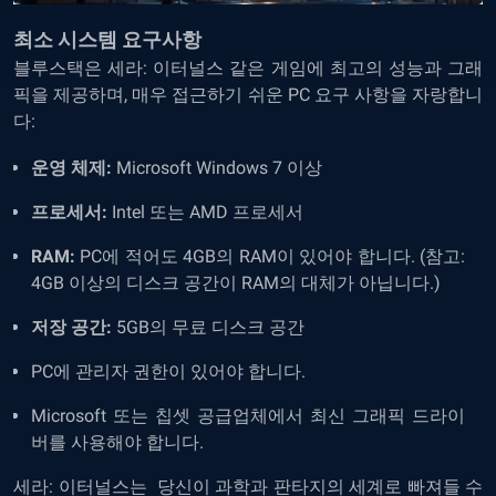
최소 시스템 요구사항
블루스택은
세라
:
이터널스
같은
게임에
최고의
성능과
그래
픽을
제공하며
,
매우
접근하기
쉬운
PC
요구
사항을
자랑합니
다
:
운영 체제
:
Microsoft Windows 7
이상
프로세서
:
Intel
또는
AMD
프로세서
RAM:
PC
에
적어도
4GB
의
RAM
이
있어야
합니다
. (
참고
:
4GB
이상의
디스크
공간이
RAM
의
대체가
아닙니다
.)
저장 공간
:
5GB
의
무료
디스크
공간
PC
에
관리자
권한이
있어야
합니다
.
Microsoft
또는
칩셋
공급업체에서
최신
그래픽
드라이
버를
사용해야
합니다
.
세라
:
이터널스는
당신이
과학과
판타지의
세계로
빠져들
수