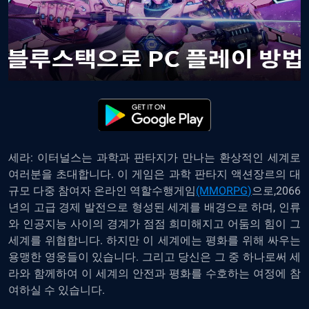
세라
:
이터널스는
과학과
판타지가
만나는
환상적인
세계로
여러분을
초대합니다
.
이
게임은
과학
판타지
액션장르의
대
규모
다중
참여자
온라인
역할수행게임
(MMORPG
)
으로
,2066
년의
고급
경제
발전으로
형성된
세계를
배경으로
하며
,
인류
와
인공지능
사이의
경계가
점점
희미해지고
어둠의
힘이
그
세계를
위협합니다
.
하지만
이
세계에는
평화를
위해
싸우는
용맹한
영웅들이
있습니다
.
그리고
당신은
그
중
하나로써
세
라와
함께하여
이
세계의
안전과
평화를
수호하는
여정에
참
여하실
수
있습니다
.