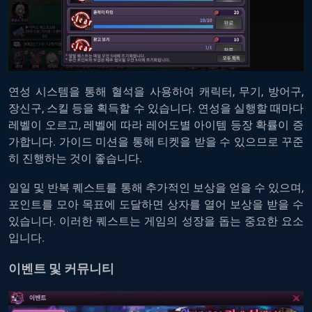
연성
시스템을
통해
혈석을
사용하여
캐릭터
,
무기
,
방어구
,
장신구
,
스킬
등을
획득할
수
있습니다
.
연성을
실행할
때마다
레벨이
오르고
,
레벨에
따라
레어도별
아이템
등장
확률이
증
가합니다
.
가이드
미션을
통해
티켓을
받을
수
있으므로
꾸준
히
진행하는
것이
좋습니다
.
일일
및
반복
퀘스트를
통해
추가적인
보상을
얻을
수
있으며
,
포인트를
모아
목표에
도달하면
상자를
열어
보상을
받을
수
있습니다
.
이러한
퀘스트는
게임의
성장을
돕는
중요한
요소
입니다
.
이벤트
및
커뮤니티