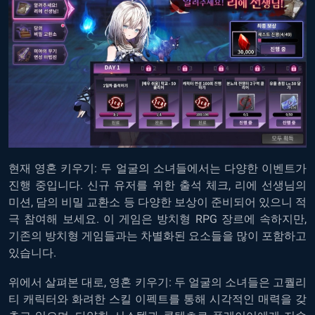
현재
영혼
키우기
:
두
얼굴의
소녀들에서는
다양한
이벤트가
진행
중입니다
.
신규
유저를
위한
출석
체크
,
리에
선생님의
미션
,
담의
비밀
교환소
등
다양한
보상이
준비되어
있으니
적
극
참여해
보세요
.
이
게임은
방치형
RPG
장르에
속하지만
,
기존의
방치형
게임들과는
차별화된
요소들을
많이
포함하고
있습니다
.
위에서
살펴본
대로
,
영혼
키우기
:
두
얼굴의
소녀들은
고퀄리
티
캐릭터와
화려한
스킬
이펙트를
통해
시각적인
매력을
갖