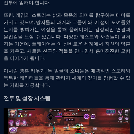
전투에
임해야
합니다
.
또한
,
게임의
스토리는
삶과
죽음의
의미를
탐구하는
테마를
가지고
있으며
,
망자들의
과거와
그들이
왜
이
섬에
모여들었
는지를
밝혀가는
여정을
통해
플레이어는
감정적인
연결과
몰입감을
느낄
수
있습니다
.
다양한
퀘스트와
사건들이
펼쳐
지는
가운데
,
플레이어는
이
신비로운
세계에서
자신의
영혼
을
키우고
,
새로운
친구와
적들을
만나면서
흥미진진한
모험
을
이어가게
됩니다
.
이처럼
영혼
키우기
:
두
얼굴의
소녀들은
매력적인
스토리와
독특한
캐릭터들을
통해
판타지
세계의
깊이를
탐험할
수
있
는
기회를
제공합니다
.
전투
및
성장
시스템