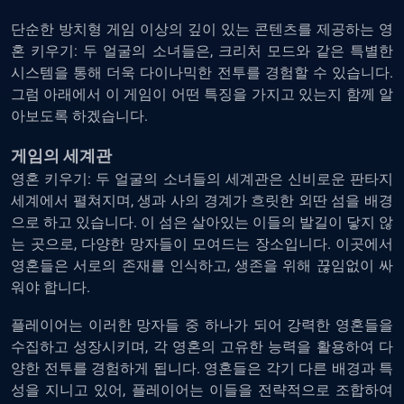
단순한
방치형
게임
이상의
깊이
있는
콘텐츠를
제공하는
영
혼
키우기
:
두
얼굴의
소녀들은
,
크리처
모드와
같은
특별한
시스템을
통해
더욱
다이나믹한
전투를
경험할
수
있습니다
.
그럼
아래에서
이
게임이
어떤
특징을
가지고
있는지
함께
알
아보도록
하겠습니다
.
게임의
세계관
영혼
키우기
:
두
얼굴의
소녀들의
세계관은
신비로운
판타지
세계에서
펼쳐지며
,
생과
사의
경계가
흐릿한
외딴
섬을
배경
으로
하고
있습니다
.
이
섬은
살아있는
이들의
발길이
닿지
않
는
곳으로
,
다양한
망자들이
모여드는
장소입니다
.
이곳에서
영혼들은
서로의
존재를
인식하고
,
생존을
위해
끊임없이
싸
워야
합니다
.
플레이어는
이러한
망자들
중
하나가
되어
강력한
영혼들을
수집하고
성장시키며
,
각
영혼의
고유한
능력을
활용하여
다
양한
전투를
경험하게
됩니다
.
영혼들은
각기
다른
배경과
특
성을
지니고
있어
,
플레이어는
이들을
전략적으로
조합하여