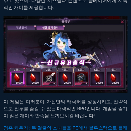
추고
있으며
,
다양한
시스템과
콘텐츠로
플레이어에게
지속
적인
재미를
제공합니다
.
이
게임은
여러분이
자신만의
캐릭터를
성장시키고
,
전략적
으로
전투를
즐길
수
있는
매력적인
RPG
입니다
.
게임을
즐기
며
많은
재미와
만족을
느껴보시길
바랍니다
!
영혼
키우기
:
두
얼굴의
소녀들을
PC
에서
블루스택으로
플레