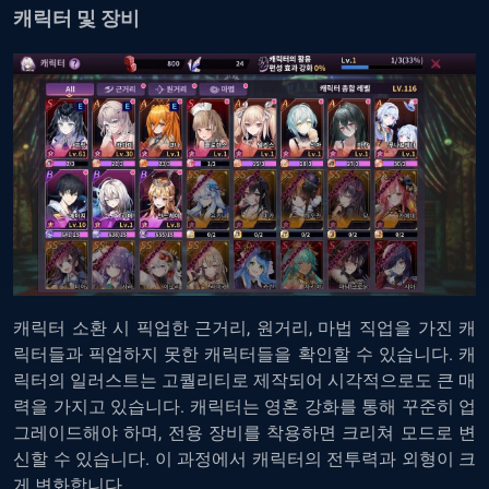
캐릭터
및
장비
캐릭터
소환
시
픽업한
근거리
,
원거리
,
마법
직업을
가진
캐
릭터들과
픽업하지
못한
캐릭터들을
확인할
수
있습니다
.
캐
릭터의
일러스트는
고퀄리티로
제작되어
시각적으로도
큰
매
력을
가지고
있습니다
.
캐릭터는
영혼
강화를
통해
꾸준히
업
그레이드해야
하며
,
전용
장비를
착용하면
크리쳐
모드로
변
신할
수
있습니다
.
이
과정에서
캐릭터의
전투력과
외형이
크
게
변화합니다
.