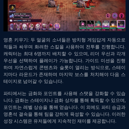
영혼
키우기
:
두
얼굴의
소녀들은
방치형
게임답게
자동으로
적들과
싸우며
화려한
스킬을
사용하여
전투를
진행합니다
.
캐릭터는
최대
6
명까지
배치할
수
있으며
,
리더
우선과
각개
우선을
선택하여
플레이가
가능합니다
.
가이드
미션을
진행
하며
자연스럽게
콘텐츠와
슬롯이
열리는
방식으로
,
스테이
지마다
라운드가
존재하며
마지막
보스를
처치해야
다음
스
테이지로
넘어갈
수
있습니다
.
파티에서는
금화와
포인트를
사용해
스탯을
강화할
수
있습
니다
.
금화는
스테이지나
금화
상자를
통해
획득할
수
있으며
,
포인트는
레벨
상승을
통해
얻습니다
.
이
외에도
파티
승급과
영혼석
결속을
통해
팀을
강하게
육성할
수
있습니다
.
이러한
성장
시스템은
유저들에게
지속적인
재미를
제공합니다
.