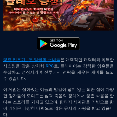
영혼
키우기
:
두
얼굴의
소녀들
은
매력적인
캐릭터와
독특한
시스템을
갖춘
방치형
RPG
로
,
플레이어는
강력한
영혼들을
수집하고
성장시키며
전투에서
전략을
세우는
재미를
느낄
수
있습니다
.
이
게임
은
살아있는
이들의
발길이
닿지
않는
외딴
섬에
다양
한
망자들이
모여드는
삶과
죽음의
경계에서
생존
싸움을
한
다는
스토리를
가지고
있으며
,
판타지
세계관을
기반으로
한
이
게임은
다양한
매력으로
많은
유저의
사랑을
받고
있습니
다
.