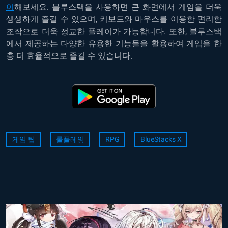
이
해보세요
.
블루스택을
사용하면
큰
화면에서
게임을
더욱
생생하게
즐길
수
있으며
,
키보드와
마우스를
이용한
편리한
조작으로
더욱
정교한
플레이가
가능합니다
.
또한
,
블루스택
에서
제공하는
다양한
유용한
기능들을
활용하여
게임을
한
층
더
효율적으로
즐길
수
있습니다
.
게임 팁
롤플레잉
RPG
BlueStacks X