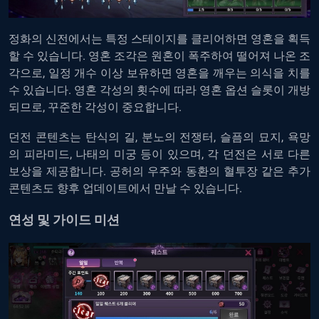
정화의
신전에서는
특정
스테이지를
클리어하면
영혼을
획득
할
수
있습니다
.
영혼
조각은
원혼이
폭주하여
떨어져
나온
조
각으로
,
일정
개수
이상
보유하면
영혼을
깨우는
의식을
치를
수
있습니다
.
영혼
각성의
횟수에
따라
영혼
옵션
슬롯이
개방
되므로
,
꾸준한
각성이
중요합니다
.
던전
콘텐츠는
탄식의
길
,
분노의
전쟁터
,
슬픔의
묘지
,
욕망
의
피라미드
,
나태의
미궁
등이
있으며
,
각
던전은
서로
다른
보상을
제공합니다
.
공허의
우주와
동환의
혈투장
같은
추가
콘텐츠도
향후
업데이트에서
만날
수
있습니다
.
연성
및
가이드
미션