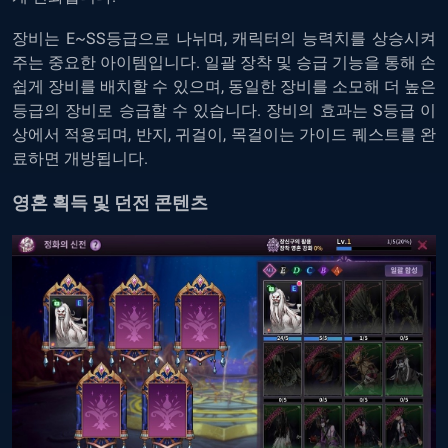
장비는
E~SS
등급으로
나뉘며
,
캐릭터의
능력치를
상승시켜
주는
중요한
아이템입니다
.
일괄
장착
및
승급
기능을
통해
손
쉽게
장비를
배치할
수
있으며
,
동일한
장비를
소모해
더
높은
등급의
장비로
승급할
수
있습니다
.
장비의
효과는
S
등급
이
상에서
적용되며
,
반지
,
귀걸이
,
목걸이는
가이드
퀘스트를
완
료하면
개방됩니다
.
영혼
획득
및
던전
콘텐츠