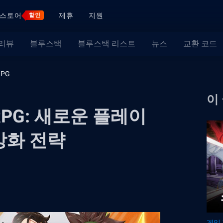
스토어
제휴
지원
할인
 리뷰
블루스택
블루스택 리스트
뉴스
교환 코드
PG
이
PG: 새로운 플레이
강화 전략
게임