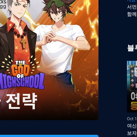
서먼
함께
블
Oct 1
여신
보자