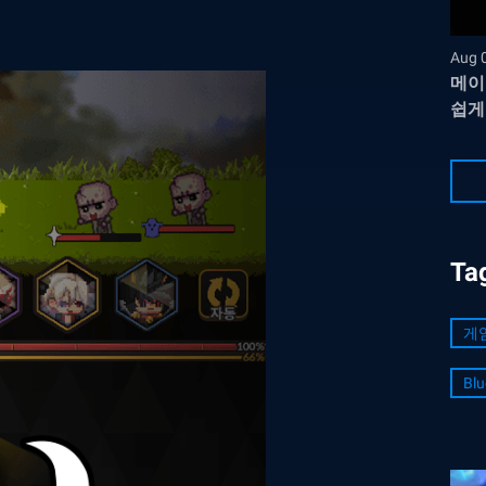
Aug 
메이
쉽게
Ta
게
Blu