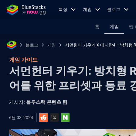
특징
게임
블로그
홈
게임
앱
블로그
게임
서먼헌터 키우기 X 애니팡4 – 방치형 R
게임 가이드
서먼헌터 키우기: 방치형 R
어를 위한 프리셋과 동료 
게시자:
블루스택 콘텐츠 팀
6월 03, 2024