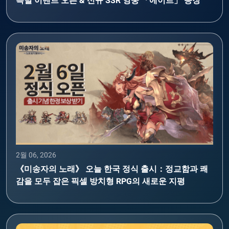
특별 이벤트 오픈 & 신규 SSR 영웅 「에이르」 등장
2월 06, 2026
《미송자의 노래》 오늘 한국 정식 출시：정교함과 쾌
감을 모두 잡은 픽셀 방치형 RPG의 새로운 지평