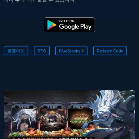
롤플레잉
RPG
BlueStacks X
Redeem Code