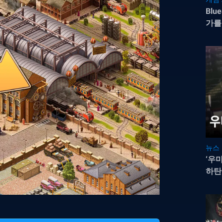
Blu
가를
뉴스
‘우
하탄