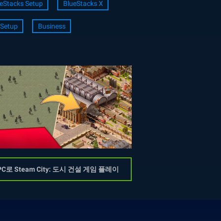
eStacks Setup
BlueStacks X
Setup
Business
PC로 Steam City: 도시 건설 게임 플레이