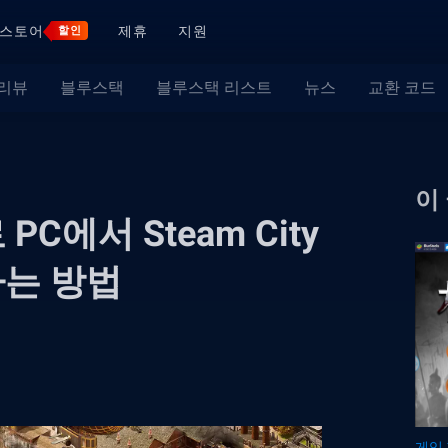
스토어
제휴
지원
할인
 리뷰
블루스택
블루스택 리스트
뉴스
교환 코드
이
PC에서 Steam City
하는 방법
게임