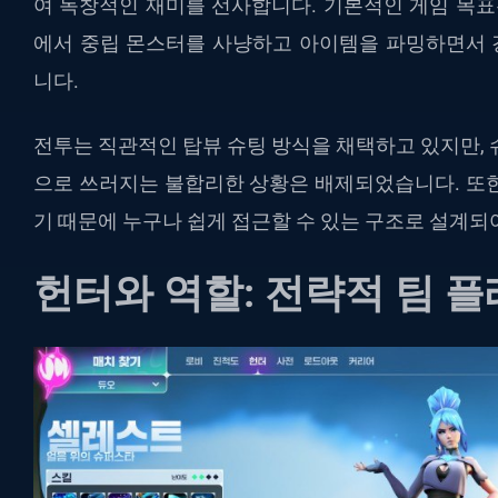
여
독창적인
재미를
선사합니다
.
기본적인
게임
목표
에서
중립
몬스터를
사냥하고
아이템을
파밍하면서
니다
.
전투는
직관적인
탑뷰
슈팅
방식을
채택하고
있지만
,
으로
쓰러지는
불합리한
상황은
배제되었습니다
.
또
기
때문에
누구나
쉽게
접근할
수
있는
구조로
설계되
헌터와
역할
:
전략적
팀
플