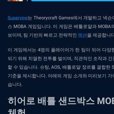
Supervive
는
Theorycraft Games
에서
개발하고
넥슨
스
MOBA
게임입니다
.
이
게임은
배틀로얄과
MOBA
보이며
,
팀
기반의
빠르고
전략적인
액션
을
제공합니
이
게임에서는
4
명의
플레이어가
한
팀이
되어
다양
되기
위해
치열한
전투를
벌이며
,
직관적인
조작과
긴
할
수
있습니다
.
슈팅
, AOS,
배틀로얄
장르를
결합한
S
기준을
제시합니다
.
아래의
게임
소개와
미리보기
가
습니다
.
히어로
배틀
샌드박스
MO
체험