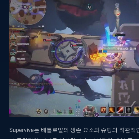
Supervive는
배틀로얄의
생존
요소와
슈팅의
직관적