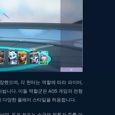
장했으며
,
각
헌터는
역할에
따라
파이터
,
나뉩니다
.
이들
역할군은
AOS
게임의
전형
고
다양한
플레이
스타일을
허용합니다
.
뉘며
,
듀오
모드는
소규모
전투가
주를
이