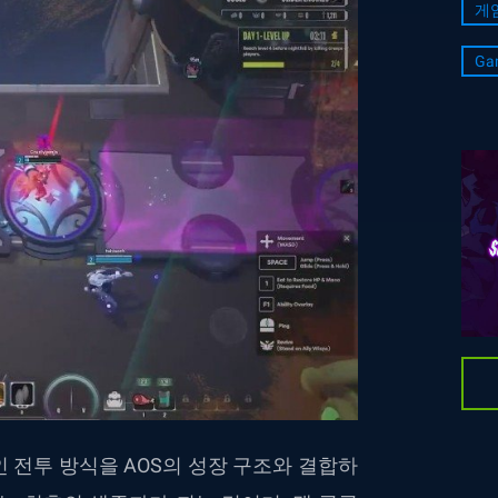
게
Ga
인
전투
방식을
AOS
의
성장
구조와
결합하