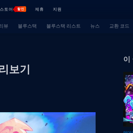
스토어
제휴
지원
할인
 리뷰
블루스택
블루스택 리스트
뉴스
교환 코드
이
 미리보기
업데