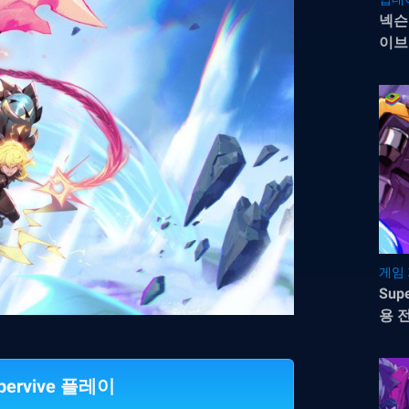
넥슨
이브
게임
Sup
용 
pervive 플레이