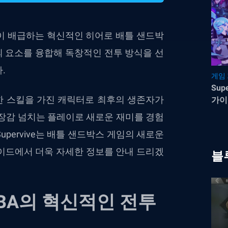
이
배급하는
혁신적인
히어로
배틀
샌드박
의
요소를
융합해
독창적인
전투
방식을
선
다
.
게임
Sup
한
스킬을
가진
캐릭터로
최후의
생존자가
가이
장감
넘치는
플레이로
새로운
재미를
경험
upervive
는
배틀
샌드박스
게임의
새로운
이드에서
더욱
자세한
정보를
안내
드리겠
블
BA
의
혁신적인
전투