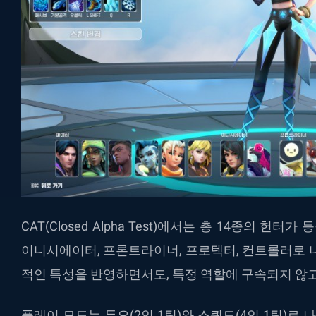
CAT(Closed Alpha Test)
에서는
총
14
종의
헌터가
등
이니시에이터
,
프론트라이너
,
프로텍터
,
컨트롤러로
적인
특성을
반영하면서도
,
특정
역할에
구속되지
않
플레이
모드는
듀오
(2
인
1
팀
)
와
스쿼드
(4
인
1
팀
)
로
나