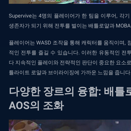
Supervive는
4
명의
플레이어가
한
팀을
이루어
,
각기
생존자가
되기
위해
전투를
벌이는
배틀로얄과
MOB
플레이어는
WASD
조작을
통해
캐릭터를
움직이며
,
적인
전투를
즐길
수
있습니다
.
이러한
유동적인
전
다
지속적인
플레이와
전략적인
판단이
중요한
요소
틀라이트
로얄과
브이라이징에
가까운
느낌을
줍니다
다양한
장르의
융합
:
배틀
AOS
의
조화