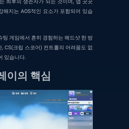
는
최후의
생존자가
되는
것이며
,
맵
곳곳
강해지는
AOS
적인
요소가
포함되어
있습
슈팅
게임에서
흔히
경험하는
헤드샷
한
방
한
, CS(
크립
스코어
)
컨트롤의
어려움도
없
어
있습니다
.
레이의
핵심