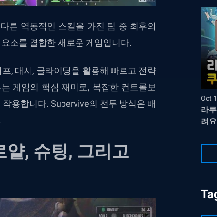
다른
역동적인
스킬을
가진
팀
중
최후의
A
요소를
결합한
새로운
게임입니다
.
점프
,
대시
,
글라이딩을
활용해
빠르고
전략
투는
게임의
핵심
재미로
,
복잡한
컨트롤보
Oct 1
로
작용합니다
. Supervive
의
전투
방식은
배
라루
.
려요
로얄
,
슈팅
,
그리고
Ta