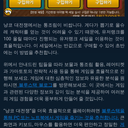
냥코
대전쟁에서는
통조림이
비쌉니다
.
게다가 뽑기로
올슈
레
캐릭터를
얻는
것이
어려울
수
있기
때문에
,
유저랭크를
100
올릴
때마다
진행되는
유저랭크
세일을
이용하는
것이
효율적입니다
.
이
세일에서는
반값으로
구매할
수
있어
초반
에는
이
방법을
추천합니다
.
위에서
안내드린
팁들을 따라
보물과
통조림
활용
,
레어티켓
과
가마토토의
전략적
사용
등을
통해
게임을
효율적으로
진
행해
보세요
.
게임에
대한
심층적인
정보와
유용한
분석을
원
하시면
블루스택
블로그
를
방문해보세요. 이 곳에서는
게임
과
관련된
다양한
정보와
깊이
있는
분석을
제공하여
여러분
의
게임
경험을
더욱
풍부하게
만들어
줄
것입니다
.
“
냥코
대전쟁
“
을
더욱
효율적으로
플레이하려면
블루스택을
통해
PC
또는
노트북에서
게임을
즐기는
것을
추천합니다
.
큰
화면과
키보드
,
마우스를
활용하면
더욱
편안하고
정밀한
게