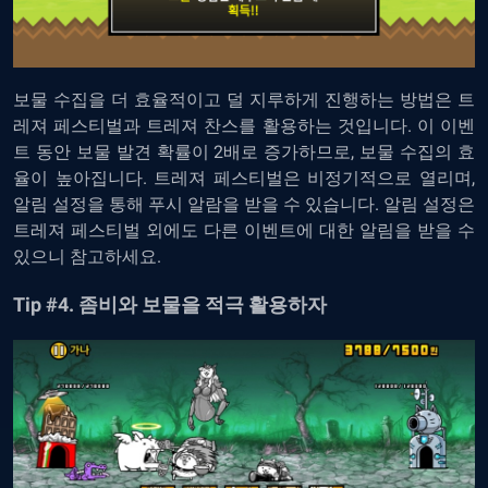
보물
수집을
더
효율적이고
덜
지루하게
진행하는
방법은
트
레져
페스티벌과
트레져
찬스를
활용하는
것입니다
.
이
이벤
트
동안
보물
발견
확률이
2
배로
증가하므로
,
보물
수집의
효
율이
높아집니다
.
트레져
페스티벌은
비정기적으로
열리며
,
알림
설정을
통해
푸시
알람을
받을
수
있습니다
.
알림
설정은
트레져
페스티벌
외에도
다른
이벤트에
대한
알림을
받을
수
있으니
참고하세요
.
Tip #4.
좀비와
보물을
적극
활용하자