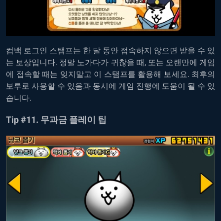
컴백
로그인
스탬프는
한
달
동안
접속하지
않으면
받을
수
있
는
보상입니다
.
정말
노가다가
귀찮을
때
,
또는
오랜만에
게임
에
접속할 때는
잊지말고
이
스탬프를
활용해
보세요
.
최후의
보루로
사용할
수
있음과 동시에
게임
진행에
도움이
될
수
있
습니다
.
Tip #11.
무과금
플레이
팁