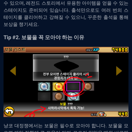
수
있으며,
레전드
스토리에서
유용한
아이템을
얻을
수
있는
스테이지도
준비되어
있습니다
.
출석만으로도
여러
번의
스
테이지를
클리어하고
강해질
수
있으니
,
꾸준한
출석을
통해
보상을
챙기세요
.
Tip #2.
보물을
꼭
모아야
하는
이유
냥코 대정쟁에서는 보물은
필수로
모아야
합니다
.
보물을
모