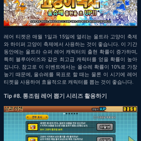
레어
티켓은
매월
1
일과
15
일에
열리는
울트라
고양이
축제
와
하이퍼
고양이
축제에서
사용하는
것이
좋습니다
.
이
기간
동안에는
울트라
슈퍼
레어
캐릭터의
출현
확률이
증가하며
,
특히
블루아이즈와
같은
최고급
캐릭터를
얻을
확률이
높아
집니다
.
참고로
이
이벤트에서는
올슈레
확률이
10%
로
가장
높기
때문에
,
올슈레를
목표로
할
때는
물론
이
시기에
레어
티켓을
사용하여
효율적으로
캐릭터를
뽑는
것이
좋습니다
.
Tip #8.
통조림
레어
뽑기
시리즈
활용하기