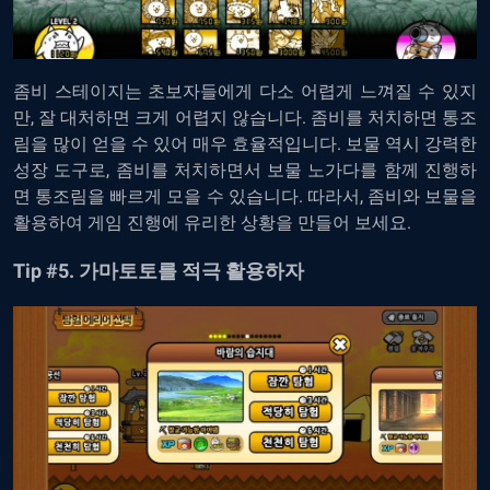
좀비
스테이지는
초보자들에게
다소
어렵게
느껴질
수
있지
만
,
잘
대처하면
크게
어렵지
않습니다
.
좀비를
처치하면
통조
림을
많이
얻을
수
있어
매우
효율적입니다
.
보물
역시
강력한
성장
도구로
,
좀비를
처치하면서
보물
노가다를
함께
진행하
면
통조림을
빠르게
모을
수
있습니다
.
따라서
,
좀비와
보물을
활용하여
게임
진행에
유리한
상황을
만들어
보세요
.
Tip #5.
가마토토를
적극
활용하자