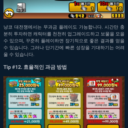
냥코 대전쟁에서는 무과금
플레이도
가능합니다
.
시간만
충
분히
투자하면
캐릭터를
천천히
업그레이드하고
보물을
모을
수
있으며,
꾸준히
플레이하면
장기적으로
좋은
결과를
얻을
수
있습니다
.
그러나
단기간에
빠른
성장을
기대하기는
어려
울
수
있습니다
.
Tip #12.
효율적인 과금
방법