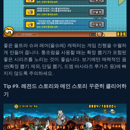
좋은
울트라
슈퍼
레어
(
울슈레
)
캐릭터는
게임
진행을
수월하
게
만들어
줍니다
.
통조림을
사용할
때는
확정
뽑기가
포함된
좋은
시리즈를
노리는
것이
좋습니다
.
보기에만 매력적인
옵
션
(
확정
뽑기
제외
,
단일
뽑기
,
드엠
바사라즈
루가즈
등
)
에
빠
지지
않도록
주의하세요
.
Tip #9.
레전드
스토리와
메인
스토리
꾸준히
클리어하
기