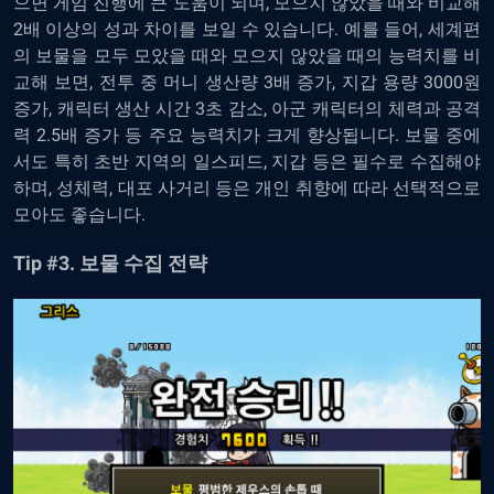
으면
게임
진행에
큰
도움이
되며
,
모으지
않았을
때와
비교해
2
배
이상의
성과
차이를
보일
수
있습니다
.
예를 들어, 세계편
의
보물을
모두
모았을
때와
모으지
않았을
때의
능력치를
비
교해
보면
,
전투
중
머니
생산량
3
배
증가
,
지갑
용량
3000
원
증가
,
캐릭터
생산
시간
3
초
감소
,
아군
캐릭터의
체력과
공격
력
2.5
배
증가
등
주요
능력치가
크게
향상됩니다
.
보물 중에
서도 특히
초반
지역의
일스피드
,
지갑
등은
필수로
수집해야
하며, 성체력
,
대포
사거리
등은
개인
취향에
따라
선택적으로
모아도
좋습니다
.
Tip #3.
보물
수집
전략