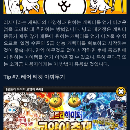
리세마라는
캐릭터의
다양성과
원하는
캐릭터를
얻기
어려운
점을
고려할
때
추천하는
방법입니다
.
냥코
대전쟁은
캐릭터
종류가
매우
많기
때문에
원하는
캐릭터를
얻기
어려울
수
있
으므로
,
일정
수준의
S
급
성능
캐릭터를
확보하고
시작하는
것이
좋습니다
.
만약
아무것도
없이
시작하면
후에
통조림에
서
원하는
아이템을
얻기
어려워질
수
있으니, 특히
무과금
또
는
소과금
사용자에게는
이
방법이
유용할
것입니다
.
Tip #7.
레어
티켓
아껴두기