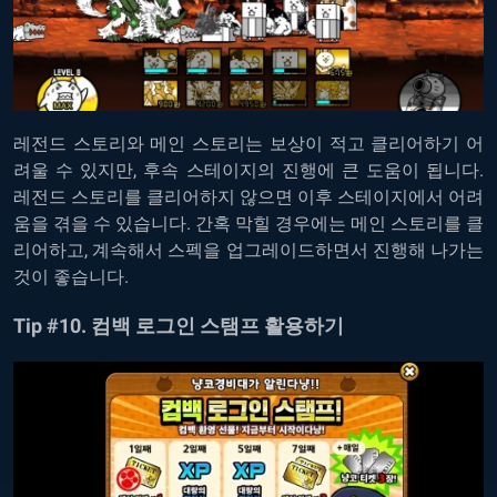
레전드
스토리와
메인
스토리는
보상이
적고
클리어하기
어
려울
수
있지만
,
후속
스테이지의
진행에
큰
도움이
됩니다
.
레전드
스토리를
클리어하지
않으면
이후
스테이지에서
어려
움을
겪을
수
있습니다
.
간혹 막힐
경우에는
메인
스토리를
클
리어하고
,
계속해서
스펙을
업그레이드하면서
진행해
나가는
것이
좋습니다
.
Tip #10.
컴백
로그인
스탬프
활용하기