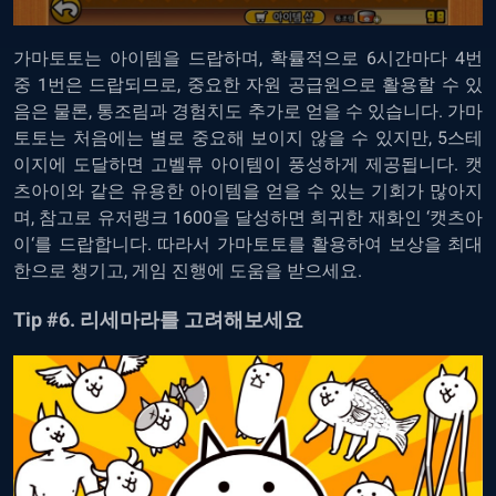
가마토토는
아이템을
드랍하며
,
확률적으로
6
시간마다
4
번
중
1
번은
드랍되므로
,
중요한
자원
공급원으로
활용할
수
있
음은 물론, 통조림과
경험치도
추가로
얻을
수
있습니다
.
가마
토토는
처음에는
별로
중요해
보이지
않을
수
있지만
, 5
스테
이지에
도달하면
고벨류
아이템이
풍성하게
제공됩니다
.
캣
츠아이와
같은
유용한
아이템을
얻을
수
있는
기회가
많아지
며
,
참고로
유저랭크
1600
을
달성하면
희귀한
재화인
‘
캣츠아
이
‘
를
드랍합니다
.
따라서
가마토토를
활용하여
보상을
최대
한으로
챙기고
,
게임
진행에
도움을
받으세요
.
Tip #6.
리세마라를
고려해보세요