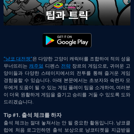
“
냥코
대전쟁
“
은
다양한
고양이
캐릭터를
조합하여
적의
성을
무너뜨리는
캐주얼
디펜스
전략
장르의 게임으로,
귀여운
고
양이들과
다양한
스테이지에서의
전투를
통해
즐거운
게임
경험을할 수 있습니다
.
아래
본문에서는
초보자와
숙련자
모
두에게
도움이
될
수
있는
게임
플레이
팁을
소개하여
,
여러분
이
더욱
원활하게
게임을
즐기고
승리를
거둘
수
있도록
도와
드리겠습니다
.
Tip #1.
출석
체크를
하자
출석
체크는
절대
놓쳐서는
안
될
중요한
활동입니다
.
냥코클
럽에
처음
로그인하면
출석
보상으로
냥코티켓을
지급받을