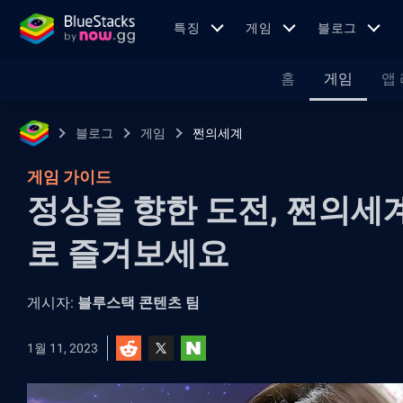
특징
게임
블로그
홈
게임
앱
블로그
게임
쩐의세계
게임 가이드
정상을 향한 도전, 쩐의세
로 즐겨보세요
게시자:
블루스택 콘텐츠 팀
1월 11, 2023