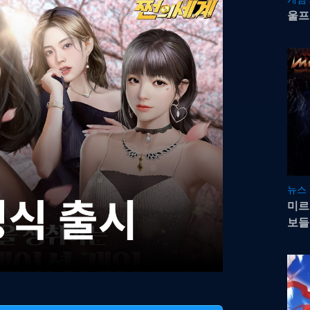
울프
뉴스
미르
보들