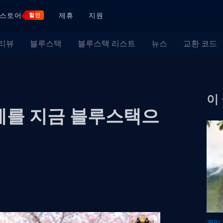
스토어
제휴
지원
할인
 리뷰
블루스택
블루스택 리스트
뉴스
교환 코드
이
계를 지금 블루스택으
게임