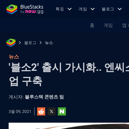
특징
게임
블로그
홈
게임
앱
블로그
뉴스
뉴스
'블소2' 출시 가시화.. 엔
업 구축
게시자:
블루스택 콘텐츠 팀
3월 09, 2021