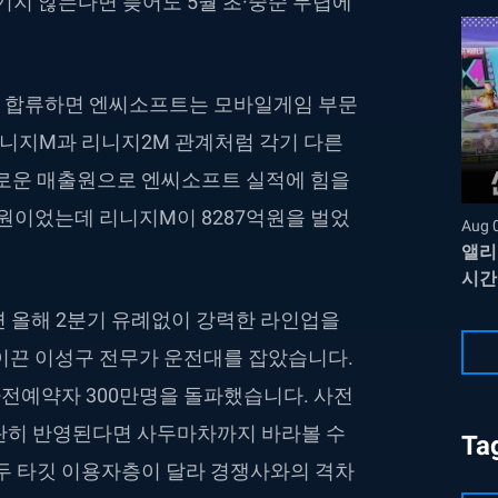
기지 않는다면 늦어도 5월 초·중순 무렵에
에 합류하면 엔씨소프트는 모바일게임 부문
리니지M과 리니지2M 관계처럼 각기 다른
새로운 매출원으로 엔씨소프트 실적에 힘을
원이었는데 리니지M이 8287억원을 벌었
Aug 
앨리
시간
면 올해 2분기 유례없이 강력한 라인업을
이끈 이성구 전무가 운전대를 잡았습니다.
사전예약자 300만명을 돌파했습니다. 사전
란히 반영된다면 사두마차까지 바라볼 수
Ta
모두 타깃 이용자층이 달라 경쟁사와의 격차