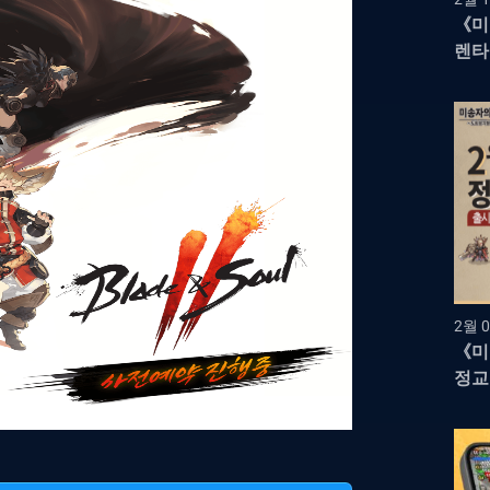
《미
렌타
영웅
2월 0
《미
정교
RP