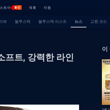
스토어
제휴
지원
할인
 리뷰
블루스택
블루스택 리스트
뉴스
교환 코드
이
씨소프트, 강력한 라인
2월 1