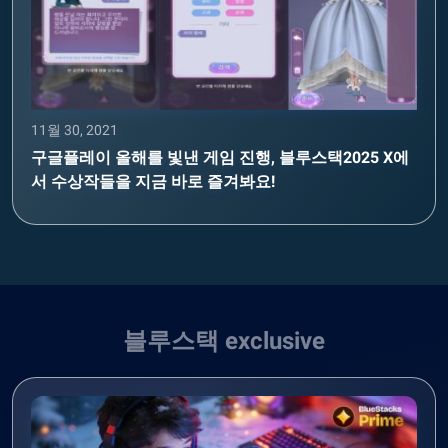
11월 30, 2021
구글플레이 올해를 빛낸 게임 진행, 블루스택2025 X에
서 수상작들을 지금 바로 즐겨봐요!
블루스택 exclusive