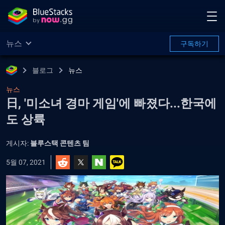
뉴스
구독하기
블로그
뉴스
뉴스
日, '미소녀 경마 게임'에 빠졌다...한국에
도 상륙
게시자:
블루스택 콘텐츠 팀
5월 07, 2021