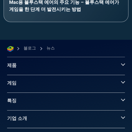
Mac용 블루스택 에어의 주요 기능 – 블루스택 에어가
게임을 한 단계 더 발전시키는 방법
블로그
뉴스
제품
게임
특징
기업 소개