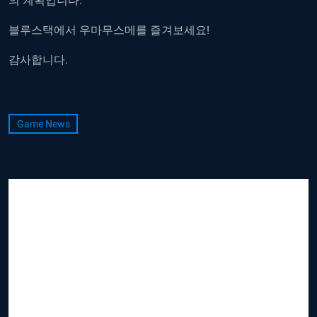
의 계획입니다.
블루스택에서 우마무스메를 즐겨보세요!
감사합니다.
Game News