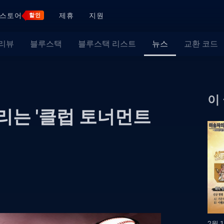
스토어
제휴
지원
할인
 리뷰
블루스택
블루스택 리스트
뉴스
교환 코드
이
가리는 '클럽 토너먼트
2월 1