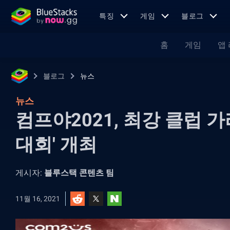
특징
게임
블로그
홈
게임
앱
블로그
뉴스
뉴스
컴프야2021, 최강 클럽 
대회' 개최
게시자:
블루스택 콘텐츠 팀
11월 16, 2021