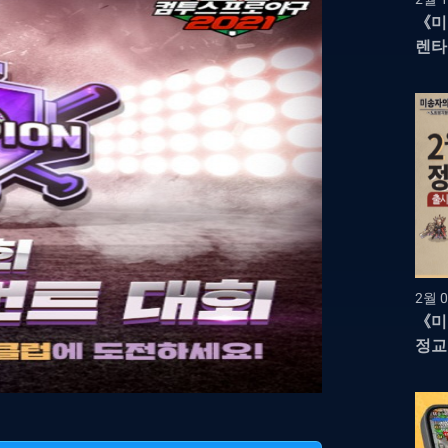
《미
렌타
영웅
2월 0
《미
정교
RP