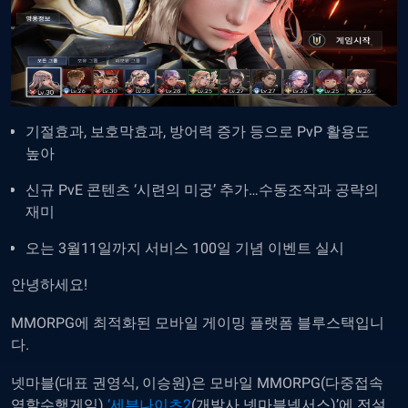
기절효과, 보호막효과, 방어력 증가 등으로 PvP 활용도
높아
신규 PvE 콘텐츠 ‘시련의 미궁’ 추가…수동조작과 공략의
재미
오는 3월11일까지 서비스 100일 기념 이벤트 실시
안녕하세요!
MMORPG에 최적화된 모바일 게이밍 플랫폼 블루스택입니
다.
넷마블(대표 권영식, 이승원)은 모바일 MMORPG(다중접속
역할수행게임)
‘세븐나이츠2
(개발사 넷마블넥서스)’에 전설