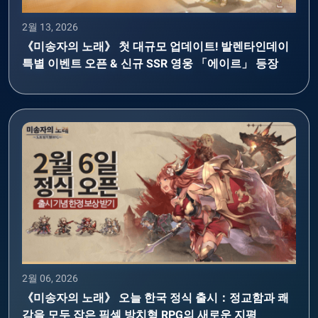
2월 13, 2026
《미송자의 노래》 첫 대규모 업데이트! 발렌타인데이
특별 이벤트 오픈 & 신규 SSR 영웅 「에이르」 등장
2월 06, 2026
《미송자의 노래》 오늘 한국 정식 출시：정교함과 쾌
감을 모두 잡은 픽셀 방치형 RPG의 새로운 지평