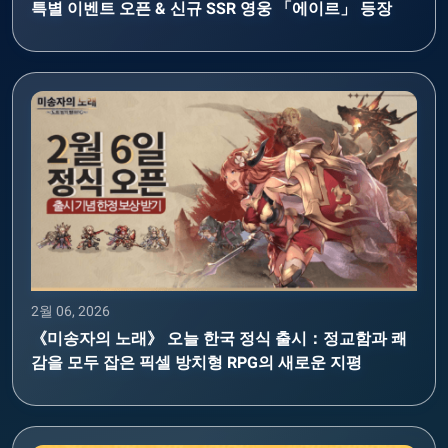
특별 이벤트 오픈 & 신규 SSR 영웅 「에이르」 등장
2월 06, 2026
《미송자의 노래》 오늘 한국 정식 출시：정교함과 쾌
감을 모두 잡은 픽셀 방치형 RPG의 새로운 지평