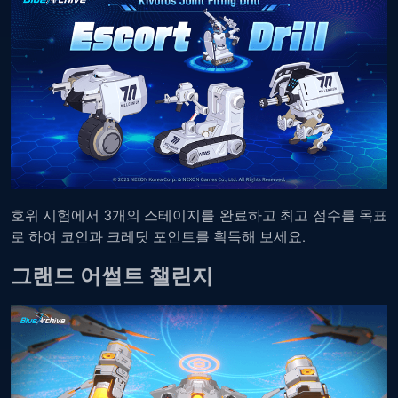
호위
시험에서
3
개의
스테이지를
완료하고
최고
점수를
목표
로 하여 코인과
크레딧
포인트를
획득해 보세요
.
그랜드
어썰트
챌린지