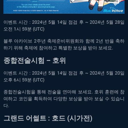
이벤트
시간
: 2024
년
5
월
14
일
점검
후
~ 2024
년
5
월
28
일
오전
1
시
59
분
(UTC)
블루 아카이브 2주년 축제준비위원회와 함께 2년 반을 축하
하기 위해 축제에 참여하고 특별한 보상을 받아 보세요.
종합전술시험 – 호위
이벤트
시간
: 2024
년
5
월
14
일
점검
후
~ 2024
년
5
월
20
일
오후
6
시
59
분
(UTC)
종합전술시험을 통해 전술을 연마해 보세요. 호위 훈련에 참
여하고 코인을 획득하여 다양한 보상을 받아 보실 수 있습니
다.
그랜드 어썰트 : 호드 (시가전)