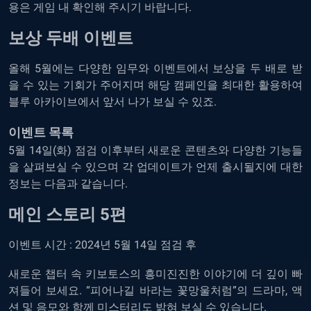
용은 게임 내 확인해 주시기 바랍니다.
보상 두배 이벤트
올해 5월에는 다양한 임무와 이벤트에서 보상을 두 배로 받
을 수 있는 기회가 주어지며 해당 캠페인을 최대한 활용하여
블루 아카이브에서 앞서 나가 보실 수 있죠.
이벤트 목록
5월 14일(화) 점검 이후부터 새로운 콘텐츠와 다양한 기능들
을 살펴보실 수 있으며 각 업데이트가 언제 출시될지에 대한
정보는 다음과 같습니다.
메인 스토리 5편
이벤트 시간 : 2024년 5월 14일 점검 후
새로운 챕터 속 키보토스의 흥미진진한 이야기에 더 깊이 빠
져들어 보세요. “피어나길 바라는 꽃망울처럼”의 드라마, 액
션 및 음모와 함께 미스터리도 밝혀 보실 수 있습니다.