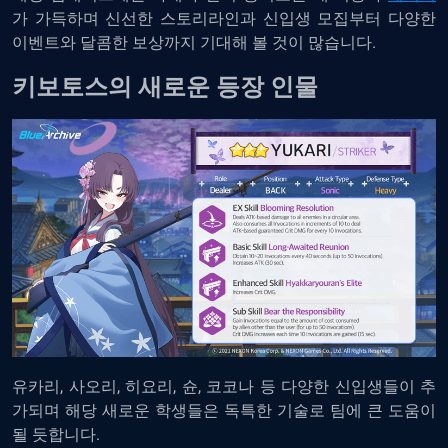
가 가득하며 신선한 스토리라인과 신입생 모집부터 다양한
이벤트와 달콤한 보상까지 기대해 볼 것이 많습니다.
키보토스의 새로운 등장 인물
유카리, 사오리, 히요리, 슌, 코코나 등 다양한 신입생들이 추
가되며 해당 새로운 학생들은 독특한 기술로 팀에 큰 도움이
될 듯합니다.