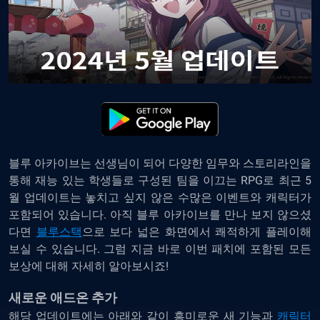
블루 아카이브는 선생님이 되어 다양한 임무와 스토리라인을
통해 재능 있는 학생들로 구성된 팀을 이끄는 RPG로 최근 5
월 업데이트는 놓치고 싶지 않은 수많은 이벤트와 캐릭터가
포함되어 있습니다. 아직 블루 아카이브를 만나 보지 않으셨
다면
블루스택
으로 보다 넓은 화면에서 쾌적하게 플레이해
보실 수 있습니다. 그럼 지금 바로 이번 패치에 포함된 모든
보상에 대해 자세히 알아보시죠!
새로운 애드온 추가
해당 업데이트에는 아래와 같이 흥미로운 새 기능과
캐릭터