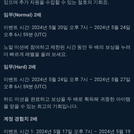
있으며 추가 자원을 수집할 수 있는 절호의 기회죠.
임무(Normal) 2배
이벤트
시간
: 2024
년
5
월
20
일
오후
7
시
– 2024
년
5
월
24
일
오후
6
시
59
분
(UTC)
노말 미션에 참여하고 제한된 시간 동안 두 배의 보상을 누려
더 빠르게 레벨을 올려 보세요.
임무(Hard) 2배
이벤트
시간
: 2024
년
5
월
24
일
오후
7
시
– 2024
년
5
월
27
일
오후
6
시
59
분
(UTC)
하드 미션을 완료하고 보상을 두 배로 획득해 귀중한 아이템
을 얻을 수 있는 최고의 기회입니다.
계정 경험치 2배
이벤트
시간
1: 2024
년
5
월
17
일
오후
7
시
– 2024
년
5
월
19