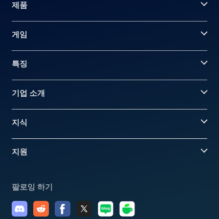
제품
게임
특징
기업 소개
지식
지원
팔로잉 하기