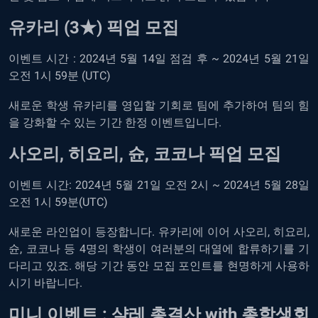
유카리
(3
★
)
픽업 모집
이벤트 시간 : 2024년 5월 14일 점검 후 ~ 2024년 5월 21일
오전 1시 59분 (UTC)
새로운 학생 유카리를 영입할 기회로 팀에 추가하여 팀의 힘
을 강화할 수 있는 기간 한정 이벤트입니다.
사오리, 히요리, 슌, 코코나 픽업 모집
이벤트
시간
: 2024
년
5
월
21
일
오전
2
시
~ 2024
년
5
월
28
일
오전
1
시
59
분
(UTC)
새로운 라인업이 등장합니다. 유카리에 이어 사오리, 히요리,
슌, 코코나 등 4명의 학생이 여러분의 대열에 합류하기를 기
다리고 있죠. 해당 기간 동안 모집 포인트를 현명하게 사용하
시기 바랍니다.
미니 이벤트 : 샬레 총결산 with 총학생회