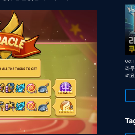
Oct 1
라루
려요
Ta