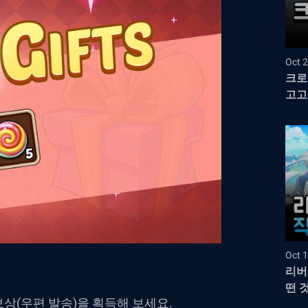
Oct 2
크로
고고!
Oct 1
리버
떤 
상(우편 발송)을 획득해 보세요.