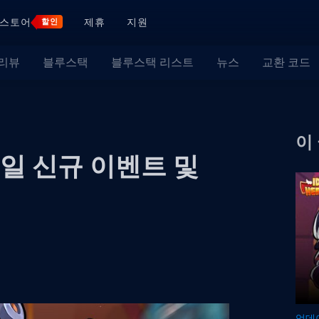
스토어
제휴
지원
할인
 리뷰
블루스택
블루스택 리스트
뉴스
교환 코드
이
7일 신규 이벤트 및
업데