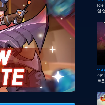
Idl
일 
업데
아이
로운