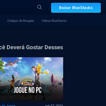
Baixar BlueStacks
Códigos de Resgate
Vídeos BlueStacks
cê Deverá Gostar Desses
s de Jogos
set 27, 2021