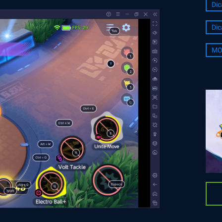
Dic
Dic
MO