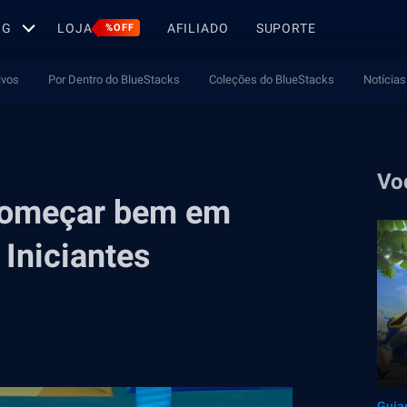
OG
LOJA
AFILIADO
SUPORTE
%OFF
ivos
Por Dentro do BlueStacks
Coleções do BlueStacks
Notícias
Vo
 começar bem em
Iniciantes
Guia