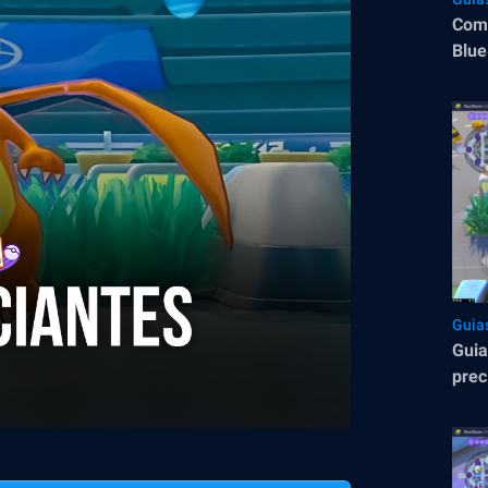
Com
Blue
Guia
Guia
prec
Pok